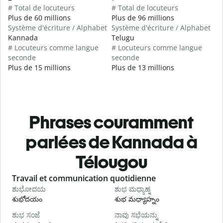
# Total de locuteurs
# Total de locuteurs
Plus de 60 millions
Plus de 96 millions
Système d'écriture / Alphabet
Système d'écriture / Alphabet
Kannada
Telugu
# Locuteurs comme langue
# Locuteurs comme langue
seconde
seconde
Plus de 15 millions
Plus de 13 millions
Phrases couramment
parlées de Kannada à
Télougou
Slide 1 of 6
Travail et communication quotidienne
S
ಶುಭೋದಯ
ಶುಭ ಮಧ್ಯಾಹ್ನ
శుభోదయం
శుభ మధ్యాహ్నం
హ
ಶುಭ ಸಂಜೆ
ನಾವು ಸಭೆಯನ್ನು
ನ