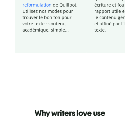
reformulation
de Quillbot.
écriture et fournit un
Utilisez nos modes pour
rapport
utile et détail
trouver le bon ton pour
le contenu généré
par
votre texte : soutenu,
et affiné par l'IA dans
académique, simple...
texte.
Why writers love use