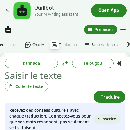
Quillbot
Open App
Your AI writing assistant
Premium
r un texte
Chat IA
Traduction
Résumé de texte
Kannada
Télougou
Coller le texte
Traduire
Recevez des conseils culturels avec
chaque traduction. Connectez-vous pour
S’inscrire
que vos mots résonnent, pas seulement
se traduisent.