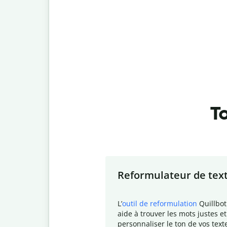
To
Slide 1 of 7
Reformulateur de tex
L
’
outil de reformulation
Quillbot
aide à trouver les mots justes et
personnaliser le ton de vos text