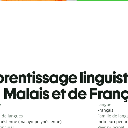
rentissage linguis
Malais et de Fran
e
Langue
Français
e de langues
Famille de lang
nésienne (malayo-polynésienne)
Indo-européenn
rincipal
Pays principal