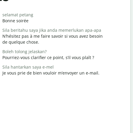
Salutat
selamat petang
Hello / Hai
Bonne soirée
Bonjour / 
Sila beritahu saya jika anda memerlukan apa-apa
apa khaba
N’hésitez pas à me faire savoir si vous avez besoin
Comment a
de quelque chose.
Anda dial
Boleh tolong jelaskan?
Vous êtes 
Pourriez-vous clarifier ce point, s’il vous plaît ?
Maafkan s
Sila hantarkan saya e-mel
Excusez-mo
Je vous prie de bien vouloir m’envoyer un e-mail.
Di manakah
Où est l’hô