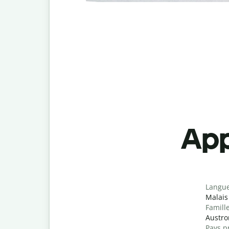
App
Langu
Malais
Famill
Austro
Pays p