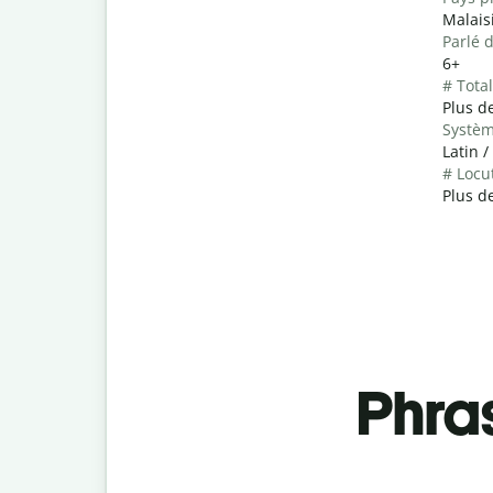
Malais
Parlé 
6+
# Tota
Plus de
Systèm
Latin /
# Locu
Plus d
Phra