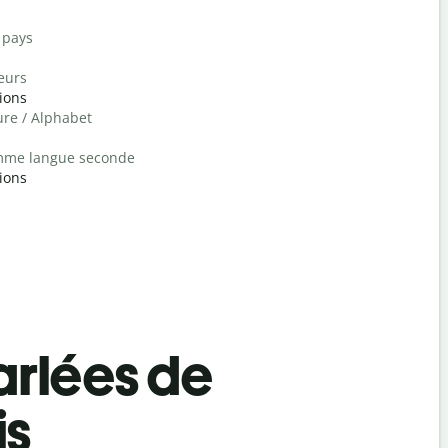
 pays
eurs
ions
ure / Alphabet
mme langue seconde
ions
rlées de
is