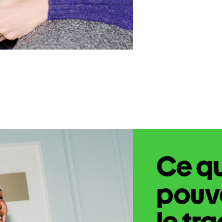
Ce q
pouve
le tr