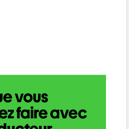
ue vous
z faire avec
aducteur