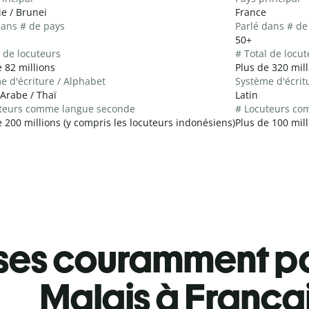
ie / Brunei
France
dans # de pays
Parlé dans # de
50+
l de locuteurs
# Total de locut
 82 millions
Plus de 320 mill
e d'écriture / Alphabet
Système d'écrit
 Arabe / Thaï
Latin
teurs comme langue seconde
# Locuteurs co
e 200 millions (y compris les locuteurs indonésiens)
Plus de 100 mill
ses couramment pa
Malais à França