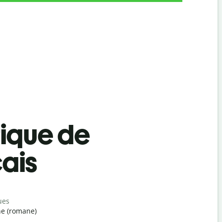
tique de
çais
ues
e (romane)