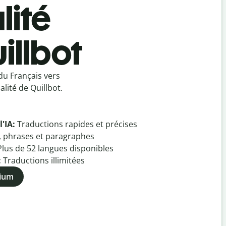
lité
illbot
du Français vers
lité de Quillbot.
l'IA:
Traductions rapides et précises
, phrases et paragraphes
Plus de
52
langues disponibles
:
Traductions illimitées
mium