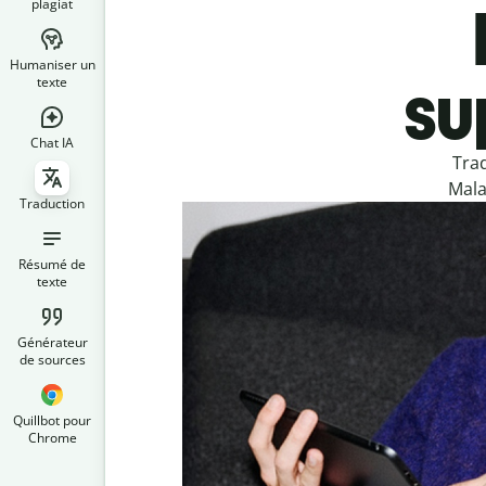
plagiat
Humaniser un
su
texte
Chat IA
Trad
Mala
Traduction
Résumé de
texte
Générateur
de sources
Quillbot pour
Chrome