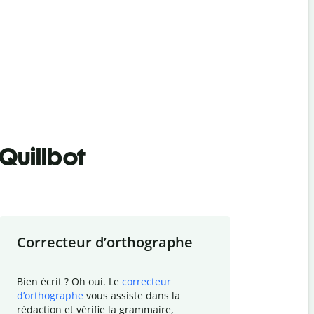
Quillbot
Correcteur d
’
orthographe
Résumer
Bien écrit ? Oh oui. Le
correcteur
Besoin de r
d
’
orthographe
vous assiste dans la
simplifier v
rédaction et vérifie la grammaire,
vos travaux