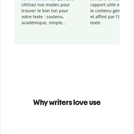
Utilisez nos modes pour
rapport
utile et détail
trouver le bon ton pour
le contenu généré
par
votre texte : soutenu,
et affiné par l'IA dans
académique, simple...
texte.
Why writers love use