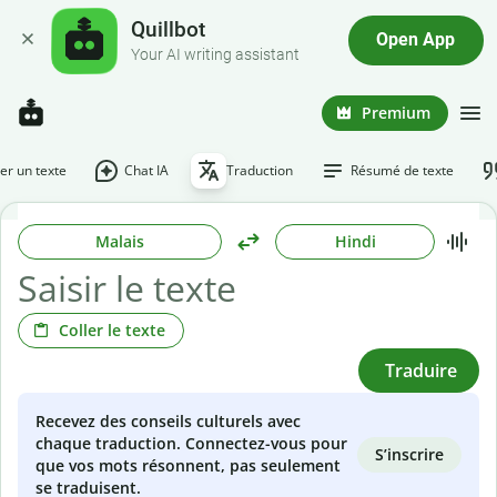
Quillbot
Open App
Your AI writing assistant
Premium
r un texte
Chat IA
Traduction
Résumé de texte
Malais
Hindi
Coller le texte
Traduire
Recevez des conseils culturels avec
chaque traduction. Connectez-vous pour
S’inscrire
que vos mots résonnent, pas seulement
se traduisent.