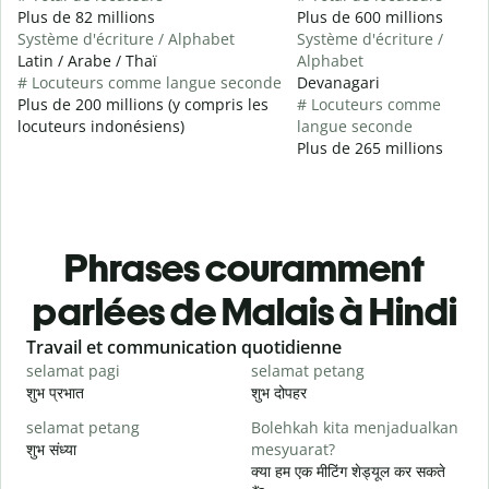
Plus de 82 millions
Plus de 600 millions
Système d'écriture / Alphabet
Système d'écriture /
Latin / Arabe / Thaï
Alphabet
# Locuteurs comme langue seconde
Devanagari
Plus de 200 millions (y compris les
# Locuteurs comme
locuteurs indonésiens)
langue seconde
Plus de 265 millions
Phrases couramment
parlées de Malais à Hindi
Slide 1 of 6
Travail et communication quotidienne
S
selamat pagi
selamat petang
H
शुभ प्रभात
शुभ दोपहर
ह
selamat petang
Bolehkah kita menjadualkan
n
शुभ संध्या
mesyuarat?
म
क्या हम एक मीटिंग शेड्यूल कर सकते
S