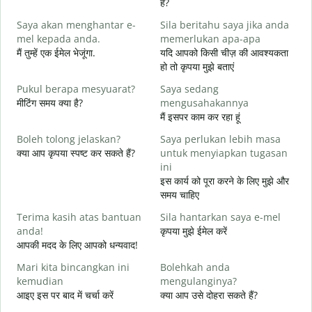
हैं?
p
Saya akan menghantar e-
Sila beritahu saya jika anda
स
mel kepada anda.
memerlukan apa-apa
A
मैं तुम्हें एक ईमेल भेजूंगा.
यदि आपको किसी चीज़ की आवश्यकता
आ
हो तो कृपया मुझे बताएं
Y
Pukul berapa mesyuarat?
Saya sedang
हा
मीटिंग समय क्या है?
mengusahakannya
मैं इसपर काम कर रहा हूं
s
अ
Boleh tolong jelaskan?
Saya perlukan lebih masa
क्या आप कृपया स्पष्ट कर सकते हैं?
untuk menyiapkan tugasan
D
ini
न
इस कार्य को पूरा करने के लिए मुझे और
समय चाहिए
Terima kasih atas bantuan
Sila hantarkan saya e-mel
anda!
कृपया मुझे ईमेल करें
आपकी मदद के लिए आपको धन्यवाद!
Mari kita bincangkan ini
Bolehkah anda
kemudian
mengulanginya?
आइए इस पर बाद में चर्चा करें
क्या आप उसे दोहरा सकते हैं?