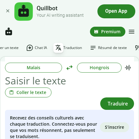
Quillbot
Open App
Your AI writing assistant
Premium
r un texte
Chat IA
Traduction
Résumé de texte
Malais
Hongrois
Coller le texte
Traduire
Recevez des conseils culturels avec
chaque traduction. Connectez-vous pour
S’inscrire
que vos mots résonnent, pas seulement
se traduisent.