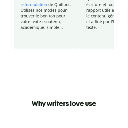
reformulation
de Quillbot.
écriture et fournit un
Utilisez nos modes pour
rapport
utile et détail
trouver le bon ton pour
le contenu généré
par
votre texte : soutenu,
et affiné par l'IA dans
académique, simple...
texte.
Why writers love use