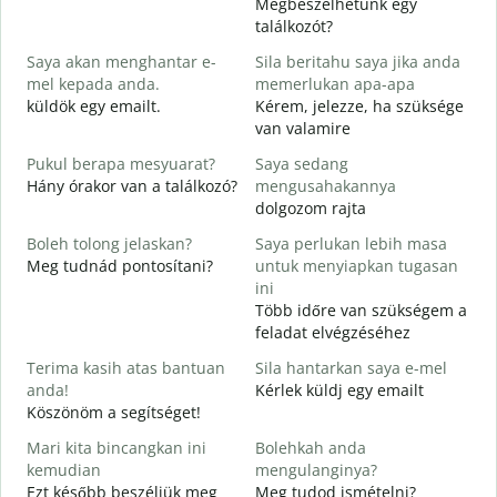
Megbeszélhetünk egy
S
találkozót?
p
Saya akan menghantar e-
Sila beritahu saya jika anda
J
mel kepada anda.
memerlukan apa-apa
A
küldök egy emailt.
Kérem, jelezze, ha szüksége
S
van valamire
Y
Pukul berapa mesyuarat?
Saya sedang
I
Hány órakor van a találkozó?
mengusahakannya
dolgozom rajta
s
Boleh tolong jelaskan?
Saya perlukan lebih masa
Meg tudnád pontosítani?
untuk menyiapkan tugasan
D
ini
H
Több időre van szükségem a
s
feladat elvégzéséhez
Terima kasih atas bantuan
Sila hantarkan saya e-mel
anda!
Kérlek küldj egy emailt
Köszönöm a segítséget!
Mari kita bincangkan ini
Bolehkah anda
kemudian
mengulanginya?
Ezt később beszéljük meg
Meg tudod ismételni?