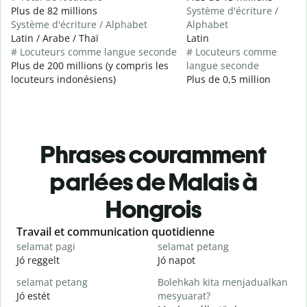
Plus de 82 millions
Système d'écriture /
Système d'écriture / Alphabet
Alphabet
Latin / Arabe / Thaï
Latin
# Locuteurs comme langue seconde
# Locuteurs comme
Plus de 200 millions (y compris les
langue seconde
locuteurs indonésiens)
Plus de 0,5 million
Phrases couramment
parlées de Malais à
Hongrois
Slide 1 of 6
Travail et communication quotidienne
S
selamat pagi
selamat petang
H
Jó reggelt
Jó napot
H
selamat petang
Bolehkah kita menjadualkan
n
Jó estét
mesyuarat?