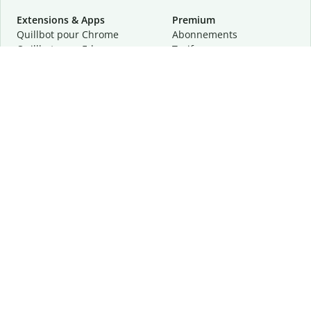
Extensions & Apps
Premium
Quillbot pour Chrome
Abonnements
Quillbot pour Edge
Tarifs
Quillbot pour Safari
Pour les entreprises
Quillbot pour Android
Affiliation
Quillbot
pour
iOS
Demander une démo
Quillbot pour Windows
Quillbot pour macOS
Quillbot pour Word
Outils
Entreprise
Outils de rédaction
À propos
Correction linguistique
Confidentialité
Citation et originalité
Carrière
Outils d'IA
Centre d'aide
Outils PDF
Contactez-nous
Outils d'image
Ressources
Autres outils
Outils PDF
Qui sommes-nous ?