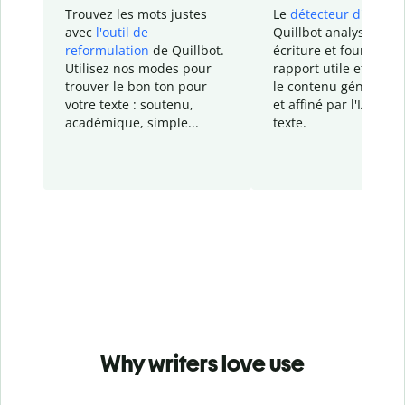
Trouvez les mots justes
Le
détecteur d'IA
de
avec
l'outil de
Quillbot analyse votr
reformulation
de Quillbot.
écriture et fournit un
Utilisez nos modes pour
rapport
utile et détail
trouver le bon ton pour
le contenu généré
par
votre texte : soutenu,
et affiné par l'IA dans
académique, simple...
texte.
Why writers love use