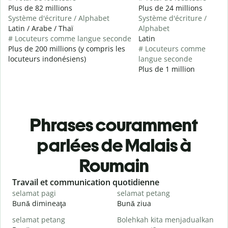
Plus de 82 millions
Plus de 24 millions
Système d'écriture / Alphabet
Système d'écriture /
Latin / Arabe / Thaï
Alphabet
# Locuteurs comme langue seconde
Latin
Plus de 200 millions (y compris les
# Locuteurs comme
locuteurs indonésiens)
langue seconde
Plus de 1 million
Phrases couramment
parlées de Malais à
Roumain
Slide 1 of 6
Travail et communication quotidienne
S
selamat pagi
selamat petang
H
Bună dimineaţa
Bună ziua
S
selamat petang
Bolehkah kita menjadualkan
n