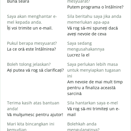
Bună seara
mesyuarat?
N
Putem programa o întâlnire?
S
Saya akan menghantar e-
Sila beritahu saya jika anda
p
mel kepada anda.
memerlukan apa-apa
B
Îți voi trimite un e-mail.
Vă rog să-mi spuneți dacă
s
aveți nevoie de ceva
A
Pukul berapa mesyuarat?
Saya sedang
C
La ce oră este întâlnirea?
mengusahakannya
Y
Lucrez la el
Boleh tolong jelaskan?
Saya perlukan lebih masa
s
Ați putea vă rog să clarificați?
untuk menyiapkan tugasan
L
ini
Am nevoie de mai mult timp
D
pentru a finaliza această
U
sarcină
h
Terima kasih atas bantuan
Sila hantarkan saya e-mel
anda!
Vă rog să-mi trimiteți un e-
Vă mulţumesc pentru ajutor!
mail
Mari kita bincangkan ini
Bolehkah anda
kemudian
mengulanginya?