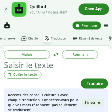
Quillbot
Open App
Your AI writing assistant
Premium
r un texte
Chat IA
Traduction
Résumé de texte
Malais
Roumain
Coller le texte
Traduire
Recevez des conseils culturels avec
chaque traduction. Connectez-vous pour
S’inscrire
que vos mots résonnent, pas seulement
se traduisent.