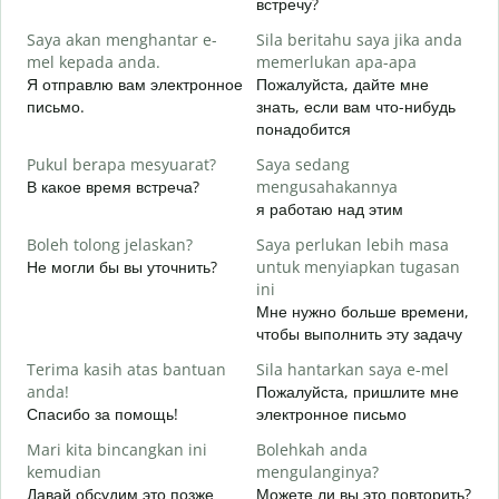
встречу?
p
Saya akan menghantar e-
Sila beritahu saya jika anda
Д
mel kepada anda.
memerlukan apa-apa
A
Я отправлю вам электронное
Пожалуйста, дайте мне
П
письмо.
знать, если вам что-нибудь
понадобится
Y
Д
Pukul berapa mesyuarat?
Saya sedang
В какое время встреча?
mengusahakannya
s
я работаю над этим
Д
Boleh tolong jelaskan?
Saya perlukan lebih masa
D
Не могли бы вы уточнить?
untuk menyiapkan tugasan
Г
ini
о
Мне нужно больше времени,
чтобы выполнить эту задачу
Terima kasih atas bantuan
Sila hantarkan saya e-mel
anda!
Пожалуйста, пришлите мне
Спасибо за помощь!
электронное письмо
Mari kita bincangkan ini
Bolehkah anda
kemudian
mengulanginya?
Давай обсудим это позже
Можете ли вы это повторить?