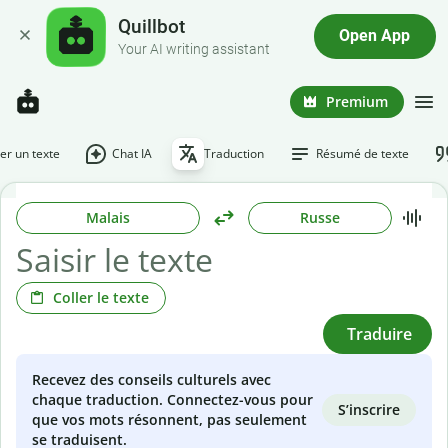
Quillbot
Open App
Your AI writing assistant
Premium
r un texte
Chat IA
Traduction
Résumé de texte
Malais
Russe
Coller le texte
Traduire
Recevez des conseils culturels avec
chaque traduction. Connectez-vous pour
S’inscrire
que vos mots résonnent, pas seulement
se traduisent.