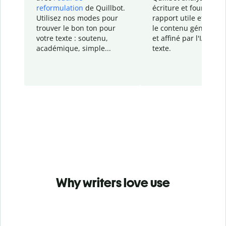
reformulation
de Quillbot.
écriture et fournit un
Utilisez nos modes pour
rapport
utile et détail
trouver le bon ton pour
le contenu généré
par
votre texte : soutenu,
et affiné par l'IA dans
académique, simple...
texte.
Why writers love use