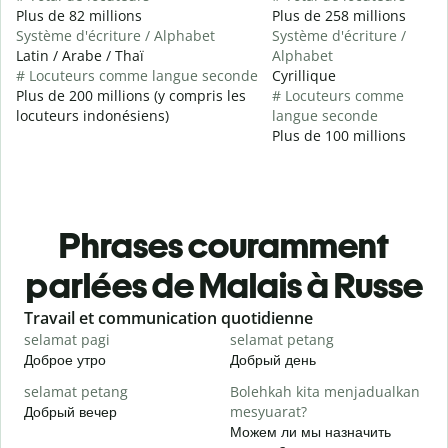
Plus de 82 millions
Plus de 258 millions
Système d'écriture / Alphabet
Système d'écriture /
Latin / Arabe / Thaï
Alphabet
# Locuteurs comme langue seconde
Cyrillique
Plus de 200 millions (y compris les
# Locuteurs comme
locuteurs indonésiens)
langue seconde
Plus de 100 millions
Phrases couramment
parlées de Malais à Russe
Slide 1 of 6
Travail et communication quotidienne
S
selamat pagi
selamat petang
H
Доброе утро
Добрый день
П
selamat petang
Bolehkah kita menjadualkan
n
Добрый вечер
mesyuarat?
М
Можем ли мы назначить
S