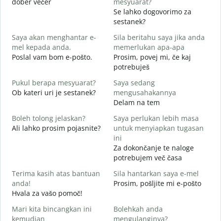
dober večer
mesyuarat?
m
Se lahko dogovorimo za
S
sestanek?
p
Saya akan menghantar e-
Sila beritahu saya jika anda
D
mel kepada anda.
memerlukan apa-apa
A
Poslal vam bom e-pošto.
Prosim, povej mi, če kaj
V
potrebuješ
Y
Pukul berapa mesyuarat?
Saya sedang
d
Ob kateri uri je sestanek?
mengusahakannya
Delam na tem
s
A
Boleh tolong jelaskan?
Saya perlukan lebih masa
Ali lahko prosim pojasnite?
untuk menyiapkan tugasan
D
ini
K
Za dokončanje te naloge
potrebujem več časa
Terima kasih atas bantuan
Sila hantarkan saya e-mel
anda!
Prosim, pošljite mi e-pošto
Hvala za vašo pomoč!
Mari kita bincangkan ini
Bolehkah anda
kemudian
mengulanginya?