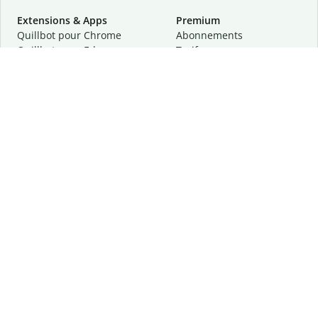
Extensions & Apps
Premium
Quillbot pour Chrome
Abonnements
Quillbot pour Edge
Tarifs
Quillbot pour Safari
Pour les entreprises
Quillbot pour Android
Affiliation
Quillbot
pour
iOS
Demander une démo
Quillbot pour Windows
Quillbot pour macOS
Quillbot pour Word
Outils
Entreprise
Outils de rédaction
À propos
Correction linguistique
Confidentialité
Citation et originalité
Carrière
Outils d'IA
Centre d'aide
Outils PDF
Contactez-nous
Outils d'image
Ressources
Autres outils
Outils PDF
Qui sommes-nous ?