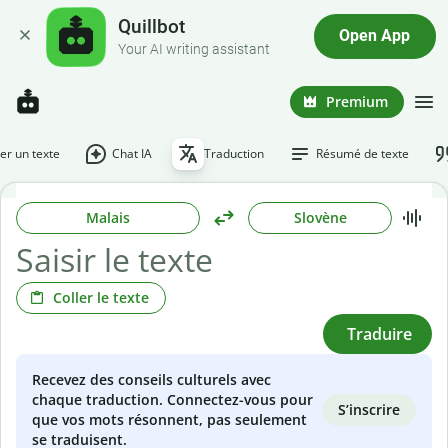
Quillbot
Open App
Your AI writing assistant
Premium
r un texte
Chat IA
Traduction
Résumé de texte
Malais
Slovène
Coller le texte
Traduire
Recevez des conseils culturels avec
chaque traduction. Connectez-vous pour
S’inscrire
que vos mots résonnent, pas seulement
se traduisent.