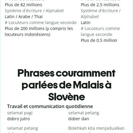
Plus de 82 millions
Plus de 2,5 millions
Système d'écriture / Alphabet
Système d'écriture /
Latin / Arabe / Thaï
Alphabet
# Locuteurs comme langue seconde
Latin
Plus de 200 millions (y compris les
# Locuteurs comme
locuteurs indonésiens)
langue seconde
Plus de 0,5 million
Phrases couramment
parlées de Malais à
Slovène
Slide 1 of 6
Travail et communication quotidienne
S
selamat pagi
selamat petang
H
dobro jutro
dober dan
Ž
selamat petang
Bolehkah kita menjadualkan
n