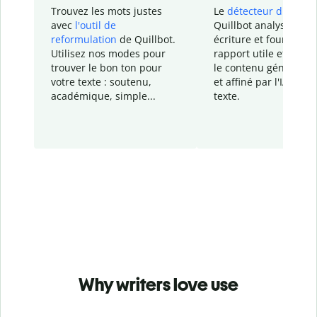
Trouvez les mots justes
Le
détecteur d'IA
de
avec
l'outil de
Quillbot analyse votr
reformulation
de Quillbot.
écriture et fournit un
Utilisez nos modes pour
rapport
utile et détail
trouver le bon ton pour
le contenu généré
par
votre texte : soutenu,
et affiné par l'IA dans
académique, simple...
texte.
Why writers love use