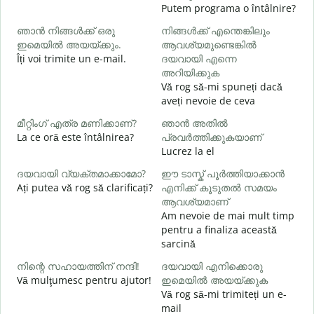
Putem programa o întâlnire?
ഞാൻ നിങ്ങൾക്ക് ഒരു
നിങ്ങൾക്ക് എന്തെങ്കിലും
B
ഇമെയിൽ അയയ്ക്കും.
ആവശ്യമുണ്ടെങ്കിൽ
s
Îți voi trimite un e-mail.
ദയവായി എന്നെ
ന
അറിയിക്കുക
C
Vă rog să-mi spuneți dacă
aveți nevoie de ceva
മീറ്റിംഗ് എത്ര മണിക്കാണ്?
ഞാൻ അതിൽ
La ce oră este întâlnirea?
പ്രവർത്തിക്കുകയാണ്
വ
Lucrez la el
L
ദയവായി വ്യക്തമാക്കാമോ?
ഈ ടാസ്ക് പൂർത്തിയാക്കാൻ
Ați putea vă rog să clarificați?
എനിക്ക് കൂടുതൽ സമയം
ആവശ്യമാണ്
ഹ
Am nevoie de mai mult timp
U
pentru a finaliza această
h
sarcină
നിന്റെ സഹായത്തിന് നന്ദി!
ദയവായി എനിക്കൊരു
Vă mulţumesc pentru ajutor!
ഇമെയിൽ അയയ്ക്കുക
Vă rog să-mi trimiteți un e-
mail