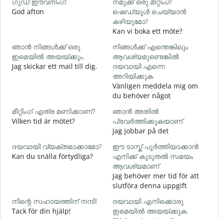
ഗുഡ് ഈവനിംഗ്
നമുക്ക് ഒരു മീറ്റിംഗ്
എ
God afton
ഷെഡ്യൂൾ ചെയ്യാൻ
J
കഴിയുമോ?
Kan vi boka ett möte?
ഞാൻ നിങ്ങൾക്ക് ഒരു
നിങ്ങൾക്ക് എന്തെങ്കിലും
G
ഇമെയിൽ അയയ്ക്കും.
ആവശ്യമുണ്ടെങ്കിൽ
ന
Jag skickar ett mail till dig.
ദയവായി എന്നെ
D
അറിയിക്കുക
Vänligen meddela mig om
du behöver något
J
മീറ്റിംഗ് എത്ര മണിക്കാണ്?
ഞാൻ അതിൽ
വ
Vilken tid är mötet?
പ്രവർത്തിക്കുകയാണ്
A
Jag jobbar på det
ദയവായി വ്യക്തമാക്കാമോ?
ഈ ടാസ്ക് പൂർത്തിയാക്കാൻ
Kan du snälla förtydliga?
എനിക്ക് കൂടുതൽ സമയം
ഹ
ആവശ്യമാണ്
V
Jag behöver mer tid för att
slutföra denna uppgift
നിന്റെ സഹായത്തിന് നന്ദി!
ദയവായി എനിക്കൊരു
Tack för din hjälp!
ഇമെയിൽ അയയ്ക്കുക