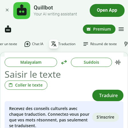
Quillbot
Open App
Your AI writing assistant
Premium
r un texte
Chat IA
Traduction
Résumé de texte
Malayalam
Suédois
Coller le texte
Traduire
Recevez des conseils culturels avec
chaque traduction. Connectez-vous pour
S’inscrire
que vos mots résonnent, pas seulement
se traduisent.