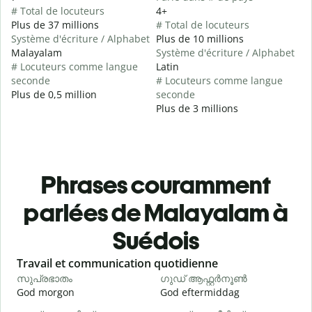
# Total de locuteurs
4+
Plus de 37 millions
# Total de locuteurs
Système d'écriture / Alphabet
Plus de 10 millions
Malayalam
Système d'écriture / Alphabet
# Locuteurs comme langue
Latin
seconde
# Locuteurs comme langue
Plus de 0,5 million
seconde
Plus de 3 millions
Phrases couramment
parlées de Malayalam à
Suédois
Slide 1 of 6
Travail et communication quotidienne
S
സുപ്രഭാതം
ഗുഡ് ആഫ്റ്റർനൂൺ
God morgon
God eftermiddag
H