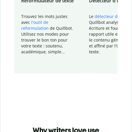
Reformulateur de texte
Détecteur d'IA
Trouvez les mots justes
Le
détecteur d'IA
de
avec
l'outil de
Quillbot analyse votr
reformulation
de Quillbot.
écriture et fournit un
Utilisez nos modes pour
rapport
utile et détail
trouver le bon ton pour
le contenu généré
par
votre texte : soutenu,
et affiné par l'IA dans
académique, simple...
texte.
Why writers love use