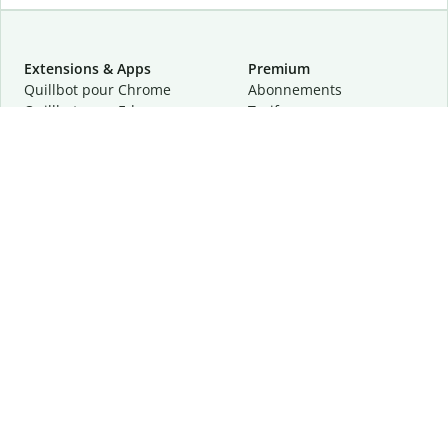
Extensions & Apps
Premium
Quillbot pour Chrome
Abonnements
Quillbot pour Edge
Tarifs
Quillbot pour Safari
Pour les entreprises
Quillbot pour Android
Affiliation
Quillbot
pour
iOS
Demander une démo
Quillbot pour Windows
Quillbot pour macOS
Quillbot pour Word
Outils
Entreprise
Outils de rédaction
À propos
Correction linguistique
Confidentialité
Citation et originalité
Carrière
Outils d'IA
Centre d'aide
Outils PDF
Contactez-nous
Outils d'image
Ressources
Autres outils
Outils PDF