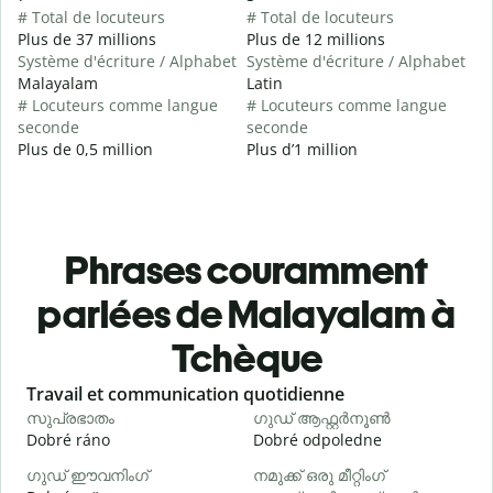
# Total de locuteurs
# Total de locuteurs
Plus de 37 millions
Plus de 12 millions
Système d'écriture / Alphabet
Système d'écriture / Alphabet
Malayalam
Latin
# Locuteurs comme langue
# Locuteurs comme langue
seconde
seconde
Plus de 0,5 million
Plus d’1 million
Phrases couramment
parlées de Malayalam à
Tchèque
Slide 1 of 6
Travail et communication quotidienne
S
സുപ്രഭാതം
ഗുഡ് ആഫ്റ്റർനൂൺ
Dobré ráno
Dobré odpoledne
A
ഗുഡ് ഈവനിംഗ്
നമുക്ക് ഒരു മീറ്റിംഗ്
എ