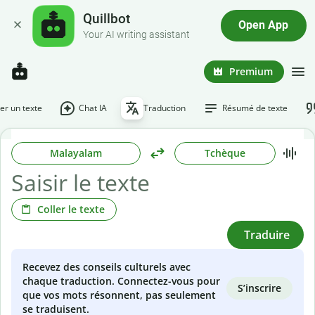
Quillbot
Open App
Your AI writing assistant
Premium
r un texte
Chat IA
Traduction
Résumé de texte
Malayalam
Tchèque
Coller le texte
Traduire
Recevez des conseils culturels avec
chaque traduction. Connectez-vous pour
S’inscrire
que vos mots résonnent, pas seulement
se traduisent.