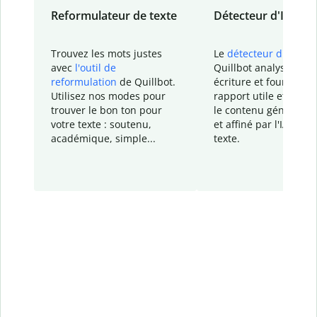
Reformulateur de texte
Détecteur d'IA
Trouvez les mots justes
Le
détecteur d'IA
de
avec
l'outil de
Quillbot analyse votr
reformulation
de Quillbot.
écriture et fournit un
Utilisez nos modes pour
rapport
utile et détail
trouver le bon ton pour
le contenu généré
par
votre texte : soutenu,
et affiné par l'IA dans
académique, simple...
texte.