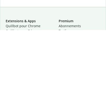
Extensions & Apps
Premium
Quillbot pour Chrome
Abonnements
Quillbot pour Edge
Tarifs
Quillbot pour Safari
Pour les entreprises
Quillbot pour Android
Affiliation
Quillbot
pour
iOS
Demander une démo
Quillbot pour Windows
Quillbot pour macOS
Quillbot pour Word
Outils
Entreprise
Outils de rédaction
À propos
Correction linguistique
Confidentialité
Citation et originalité
Carrière
Outils d'IA
Centre d'aide
Outils PDF
Contactez-nous
Outils d'image
Ressources
Autres outils
Outils PDF