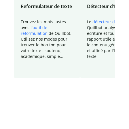
Reformulateur de texte
Détecteur d'IA
Trouvez les mots justes
Le
détecteur d'IA
de
avec
l'outil de
Quillbot analyse votr
reformulation
de Quillbot.
écriture et fournit un
Utilisez nos modes pour
rapport
utile et détail
trouver le bon ton pour
le contenu généré
par
votre texte : soutenu,
et affiné par l'IA dans
académique, simple...
texte.