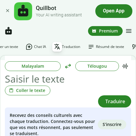
Quillbot
Open App
Your AI writing assistant
Premium
r un texte
Chat IA
Traduction
Résumé de texte
Malayalam
Télougou
Coller le texte
Traduire
Recevez des conseils culturels avec
chaque traduction. Connectez-vous pour
S’inscrire
que vos mots résonnent, pas seulement
se traduisent.