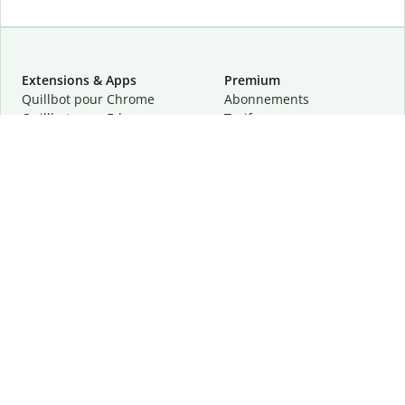
Extensions & Apps
Premium
Quillbot pour Chrome
Abonnements
Quillbot pour Edge
Tarifs
Quillbot pour Safari
Pour les entreprises
Quillbot pour Android
Affiliation
Quillbot
pour
iOS
Demander une démo
Quillbot pour Windows
Quillbot pour macOS
Quillbot pour Word
Outils
Entreprise
Outils de rédaction
À propos
Correction linguistique
Confidentialité
Citation et originalité
Carrière
Outils d'IA
Centre d'aide
Outils PDF
Contactez-nous
Outils d'image
Ressources
Autres outils
Outils PDF