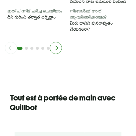
దయచేసి నాకు ఇమెయిల్ పంపండి
ഇത് പിന്നീട് ചർച്ച ചെയ്യാം
നിങ്ങൾക്ക് അത്
దీని గురించి తర్వాత చర్చిద్దాం
ആവർത്തിക്കാമോ?
మీరు దానిని పునరావృతం
చేయగలరా?
Tout est à portée de main avec
Quillbot