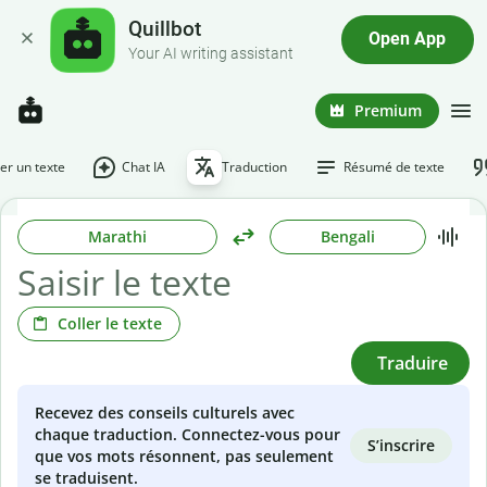
Quillbot
Open App
Your AI writing assistant
Premium
r un texte
Chat IA
Traduction
Résumé de texte
Marathi
Bengali
Coller le texte
Traduire
Recevez des conseils culturels avec
chaque traduction. Connectez-vous pour
S’inscrire
que vos mots résonnent, pas seulement
se traduisent.