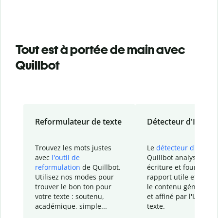
Tout est à portée de main avec
Quillbot
Reformulateur de texte
Détecteur d'IA
Trouvez les mots justes
Le
détecteur d'IA
de
avec
l'outil de
Quillbot analyse votr
reformulation
de Quillbot.
écriture et fournit un
Utilisez nos modes pour
rapport
utile et détail
trouver le bon ton pour
le contenu généré
par
votre texte : soutenu,
et affiné par l'IA dans
académique, simple...
texte.