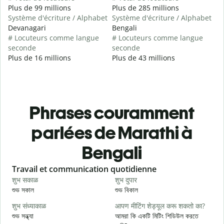
Plus de 99 millions
Plus de 285 millions
Système d'écriture / Alphabet
Système d'écriture / Alphabet
Devanagari
Bengali
# Locuteurs comme langue
# Locuteurs comme langue
seconde
seconde
Plus de 16 millions
Plus de 43 millions
Phrases couramment
parlées de Marathi à
Bengali
Slide 1 of 6
Travail et communication quotidienne
S
शुभ सकाळ
शुभ दुपार
न
শুভ সকাল
শুভ বিকাল
হ
शुभ संध्याकाळ
आपण मीटिंग शेड्यूल करू शकतो का?
म
শুভ সন্ধ্যা
আমরা কি একটি মিটিং শিডিউল করতে
আ