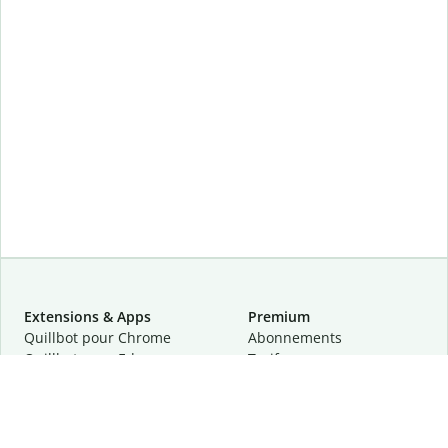
Extensions & Apps
Premium
Quillbot pour Chrome
Abonnements
Quillbot pour Edge
Tarifs
Quillbot pour Safari
Pour les entreprises
Quillbot pour Android
Affiliation
Quillbot
pour
iOS
Demander une démo
Quillbot pour Windows