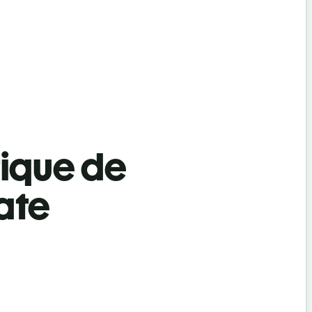
tique de
ate