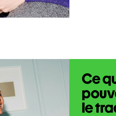
Ce q
pouve
le tr