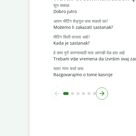
शुभ सकाळ
Dobro jutro
आपण मीटिंग शेड्यूल करू शकतो का?
Možemo li zakazati sastanak?
मीटिंग किती वाजता आहे?
Kada je sastanak?
हे काम पूर्ण करण्यासाठी मला आणखी वेळ हवा आहे
Trebam više vremena da izvršim ovaj za
यावर नंतर चर्चा करू
Razgovarajmo o tome kasnije