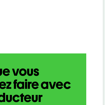
ue vous
z faire avec
aducteur