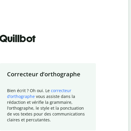
Quillbot
Correcteur d
’
orthographe
Résumer
Bien écrit ? Oh oui. Le
correcteur
Besoin de r
d
’
orthographe
vous assiste dans la
simplifier v
rédaction et vérifie la grammaire,
vos travaux
l
’
orthographe, le style et la ponctuation
résumé de t
de vos textes pour des communications
tâche et vo
claires et percutantes.
claire des 
communicat