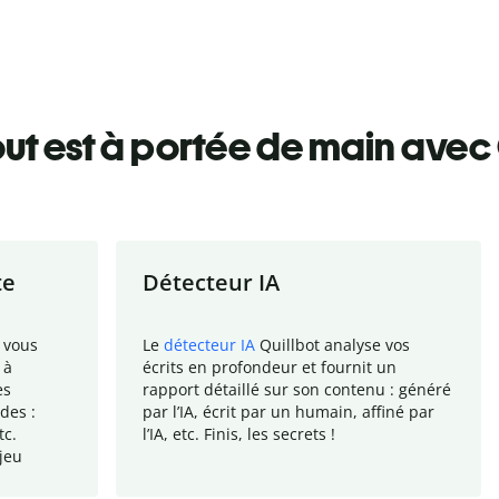
ut est à portée de main avec 
te
Détecteur IA
 vous
Le
détecteur IA
Quillbot analyse vos
 à
écrits en profondeur et fournit un
es
rapport
détaillé sur son contenu : généré
des :
par l
’
IA, écrit par un humain, affiné par
tc.
l
’
IA, etc. Finis, les secrets !
jeu