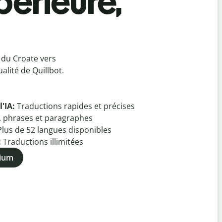
périeure,
 du Croate vers
alité de Quillbot.
l'IA:
Traductions rapides et précises
, phrases et paragraphes
Plus de
52
langues disponibles
:
Traductions illimitées
mium