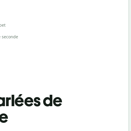
bet
e seconde
rlées de
te
Salutat