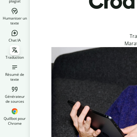
Croat
plagiat
Humaniser un
texte
Tra
Chat IA
Marat
Traduction
Résumé de
texte
Générateur
de sources
Quillbot pour
Chrome