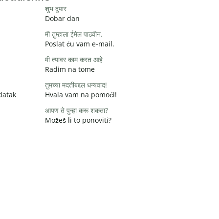
शुभ दुपार
Dobar dan
मी तुम्हाला ईमेल पाठवीन.
Poslat ću vam e-mail.
मी त्यावर काम करत आहे
Radim na tome
तुमच्या मदतीबद्दल धन्यवाद!
datak
Hvala vam na pomoći!
आपण ते पुन्हा करू शकता?
Možeš li to ponoviti?