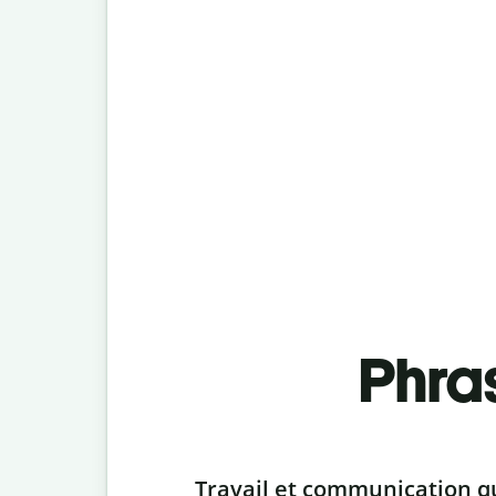
Phra
Slide 1 of 6
Travail et communication q