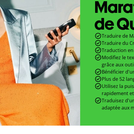
Mara
de Qu
Traduire de Ma
Traduire du C
Traduction en 
Modifiez le te
grâce aux outi
Bénéficier d'u
Plus de 52 lan
Utilisez la pui
rapidement et
Traduisez d'un
adaptée aux m