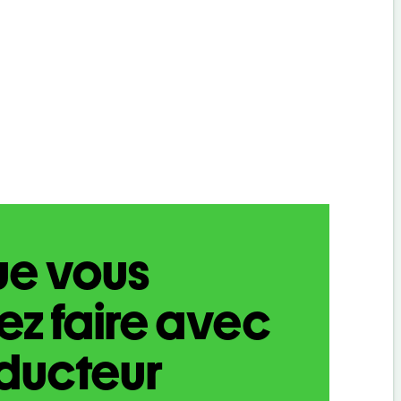
ue vous
z faire avec
aducteur