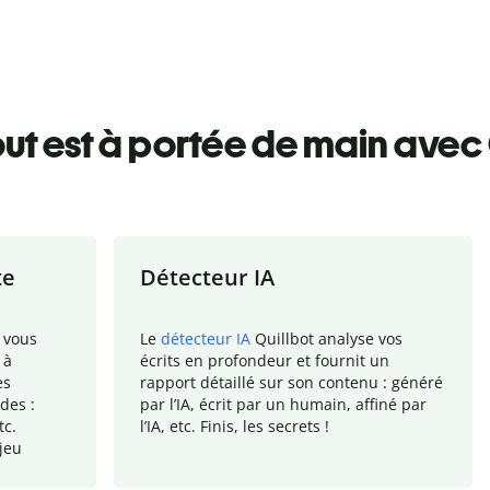
ut est à portée de main avec 
te
Détecteur IA
 vous
Le
détecteur IA
Quillbot analyse vos
 à
écrits en profondeur et fournit un
es
rapport
détaillé sur son contenu : généré
des :
par l
’
IA, écrit par un humain, affiné par
tc.
l
’
IA, etc. Finis, les secrets !
jeu