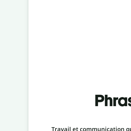
Phra
Slide 1 of 6
Travail et communication q