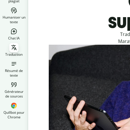
plagiat
su
Humaniser un
texte
Trad
Chat IA
Marat
Traduction
Résumé de
texte
Générateur
de sources
Quillbot pour
Chrome