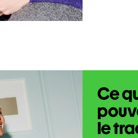
Ce q
pouve
le tr