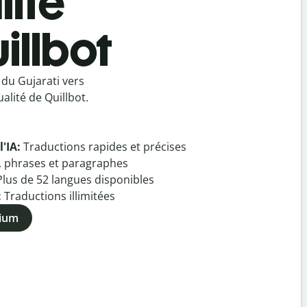
lité
illbot
du Gujarati vers
alité de Quillbot.
l'IA:
Traductions rapides et précises
, phrases et paragraphes
Plus de
52
langues disponibles
:
Traductions illimitées
mium