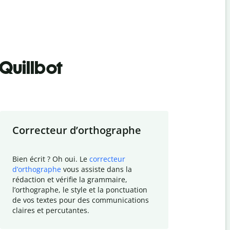
Quillbot
Correcteur d
’
orthographe
Résumer
Bien écrit ? Oh oui. Le
correcteur
Besoin de r
d
’
orthographe
vous assiste dans la
simplifier v
rédaction et vérifie la grammaire,
vos travaux
l
’
orthographe, le style et la ponctuation
résumé de t
de vos textes pour des communications
tâche et vo
claires et percutantes.
claire des 
communicat