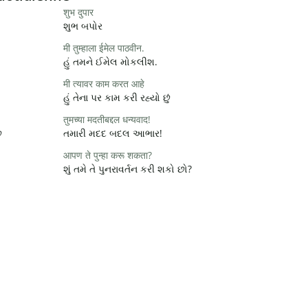
शुभ दुपार
શુભ બપોર
मी तुम्हाला ईमेल पाठवीन.
હું તમને ઈમેલ મોકલીશ.
मी त्यावर काम करत आहे
હું તેના પર કામ કરી રહ્યો છું
तुमच्या मदतीबद्दल धन्यवाद!
ે
તમારી મદદ બદલ આભાર!
आपण ते पुन्हा करू शकता?
શું તમે તે પુનરાવર્તન કરી શકો છો?