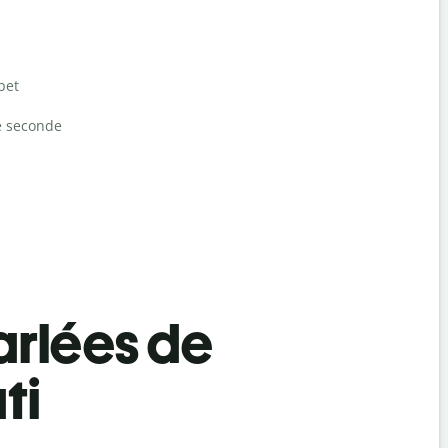
bet
e seconde
rlées de
ti
Salutat