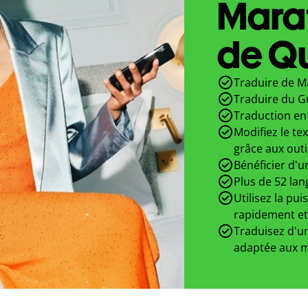
Marat
de Qu
Traduire de Ma
Traduire du Gu
Traduction en 
Modifiez le te
grâce aux outi
Bénéficier d'u
Plus de 52 lan
Utilisez la pui
rapidement et
Traduisez d'un
adaptée aux m