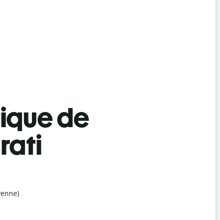
tique de
rati
yenne)