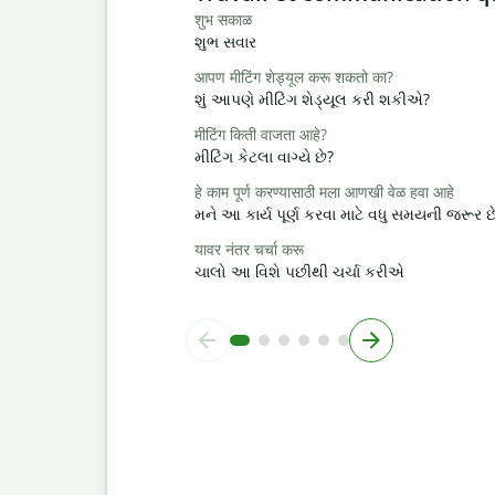
शुभ सकाळ
શુભ સવાર
आपण मीटिंग शेड्यूल करू शकतो का?
શું આપણે મીટિંગ શેડ્યૂલ કરી શકીએ?
मीटिंग किती वाजता आहे?
મીટિંગ કેટલા વાગ્યે છે?
हे काम पूर्ण करण्यासाठी मला आणखी वेळ हवा आहे
મને આ કાર્ય પૂર્ણ કરવા માટે વધુ સમયની જરૂર છ
यावर नंतर चर्चा करू
ચાલો આ વિશે પછીથી ચર્ચા કરીએ