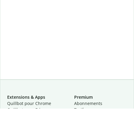
Extensions & Apps
Premium
Quillbot pour Chrome
Abonnements
Quillbot pour Edge
Tarifs
Quillbot pour Safari
Pour les entreprises
Quillbot pour Android
Affiliation
Quillbot
pour
iOS
Demander une démo