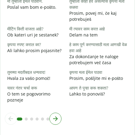
मी तुम्हाला ईमेल पाठवीन.
तुम्हाला काही हवे असल्यास कृपया मला
D
Poslal vam bom e-pošto.
कळवा
त
Prosim, povej mi, če kaj
V
potrebuješ
ह
मीटिंग किती वाजता आहे?
मी त्यावर काम करत आहे
d
Ob kateri uri je sestanek?
Delam na tem
न
कृपया स्पष्ट कराल का?
हे काम पूर्ण करण्यासाठी मला आणखी वेळ
A
Ali lahko prosim pojasnite?
हवा आहे
Za dokončanje te naloge
स
potrebujem več časa
K
तुमच्या मदतीबद्दल धन्यवाद!
कृपया मला ईमेल पाठवा
Hvala za vašo pomoč!
Prosim, pošljite mi e-pošto
यावर नंतर चर्चा करू
आपण ते पुन्हा करू शकता?
O tem se pogovorimo
Lahko to ponoviš?
pozneje