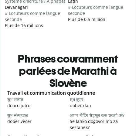
Système d'écriture / Alphabet
Latin
Devanagari
# Locuteurs comme langue
# Locuteurs comme langue
seconde
seconde
Plus de 0,5 million
Plus de 16 millions
Phrases couramment
parlées de Marathi à
Slovène
Slide 1 of 6
Travail et communication quotidienne
S
शुभ सकाळ
शुभ दुपार
न
dobro jutro
dober dan
Ž
शुभ संध्याकाळ
आपण मीटिंग शेड्यूल करू शकतो का?
म
dober večer
Se lahko dogovorimo za
m
sestanek?
श