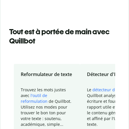
Tout est à portée de main avec
Quillbot
Reformulateur de texte
Détecteur d'IA
Trouvez les mots justes
Le
détecteur d'IA
de
avec
l'outil de
Quillbot analyse votr
reformulation
de Quillbot.
écriture et fournit un
Utilisez nos modes pour
rapport
utile et détail
trouver le bon ton pour
le contenu généré
par
votre texte : soutenu,
et affiné par l'IA dans
académique, simple...
texte.