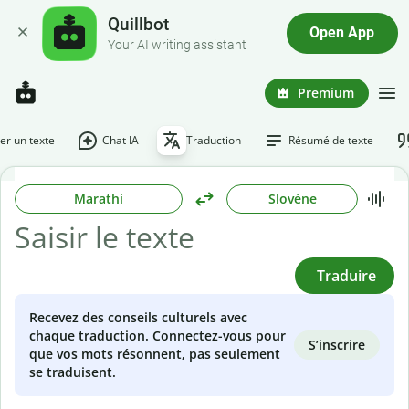
Quillbot
Open App
Your AI writing assistant
Premium
r un texte
Chat IA
Traduction
Résumé de texte
Marathi
Slovène
Traduire
Recevez des conseils culturels avec
chaque traduction. Connectez-vous pour
S’inscrire
que vos mots résonnent, pas seulement
se traduisent.