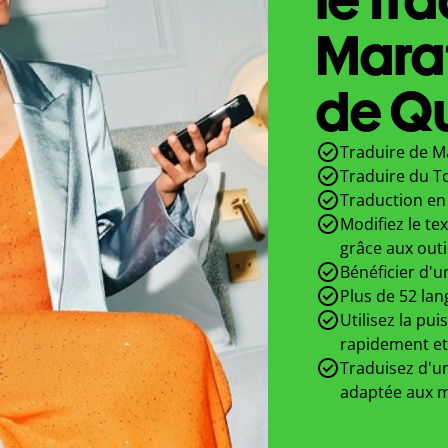
Mara
de Qu
Traduire de M
Traduire du T
Traduction en 
Modifiez le te
grâce aux outi
Bénéficier d'u
Plus de 52 lan
Utilisez la pui
rapidement et
Traduisez d'un
adaptée aux m