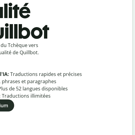
lité
illbot
 du Tchèque vers
alité de Quillbot.
l'IA:
Traductions rapides et précises
, phrases et paragraphes
Plus de
52
langues disponibles
:
Traductions illimitées
mium