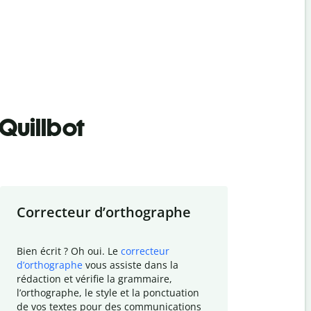
Quillbot
Correcteur d
’
orthographe
Résumer
Bien écrit ? Oh oui. Le
correcteur
Besoin de r
d
’
orthographe
vous assiste dans la
simplifier v
rédaction et vérifie la grammaire,
vos travaux
l
’
orthographe, le style et la ponctuation
résumé de t
de vos textes pour des communications
tâche et vo