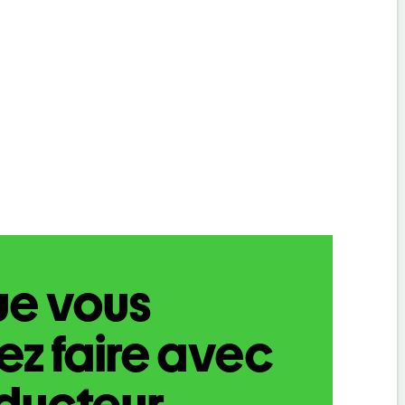
ue vous
z faire avec
aducteur