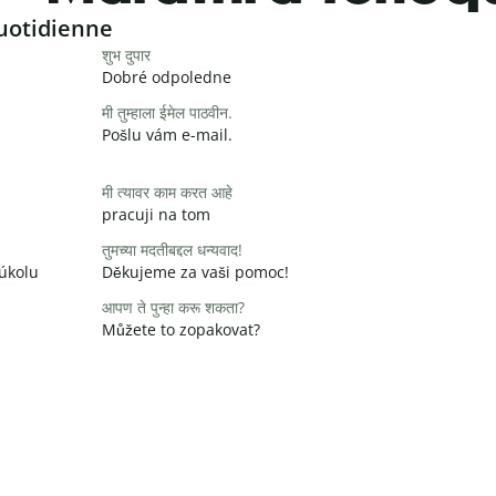
uotidienne
शुभ दुपार
Dobré odpoledne
मी तुम्हाला ईमेल पाठवीन.
Pošlu vám e-mail.
मी त्यावर काम करत आहे
pracuji na tom
तुमच्या मदतीबद्दल धन्यवाद!
 úkolu
Děkujeme za vaši pomoc!
आपण ते पुन्हा करू शकता?
Můžete to zopakovat?