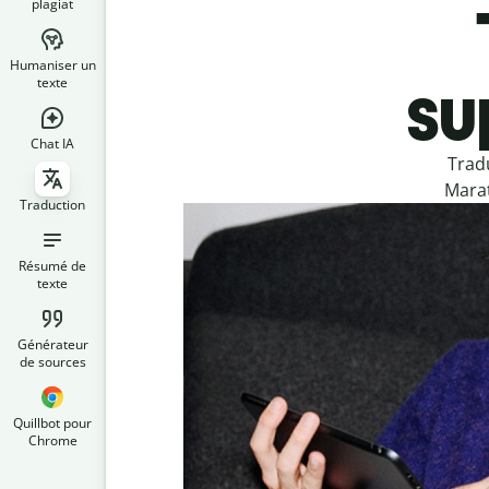
plagiat
Humaniser un
su
texte
Chat IA
Trad
Marat
Traduction
Résumé de
texte
Générateur
de sources
Quillbot pour
Chrome