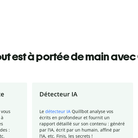
ut est à portée de main avec 
te
Détecteur IA
 vous
Le
détecteur IA
Quillbot analyse vos
 à
écrits en profondeur et fournit un
es
rapport
détaillé sur son contenu : généré
des :
par l
’
IA, écrit par un humain, affiné par
tc.
l
’
IA, etc. Finis, les secrets !