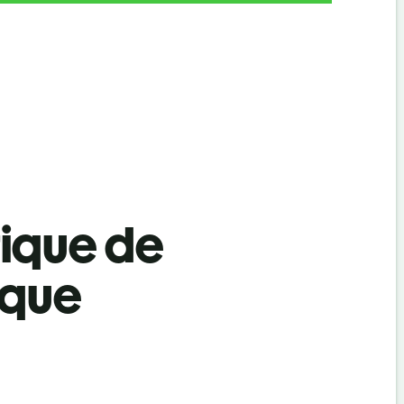
tique de
èque