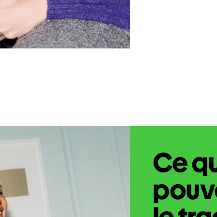
Ce q
pouve
le tr