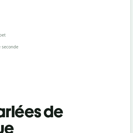
bet
e seconde
rlées de
ue