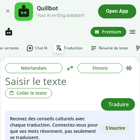
Quillbot
Open App
Your AI writing assistant
Premium
r un texte
Chat IA
Traduction
Résumé de texte
Néerlandais
Finnois
Coller le texte
Traduire
Recevez des conseils culturels avec
chaque traduction. Connectez-vous pour
S’inscrire
que vos mots résonnent, pas seulement
se traduisent.