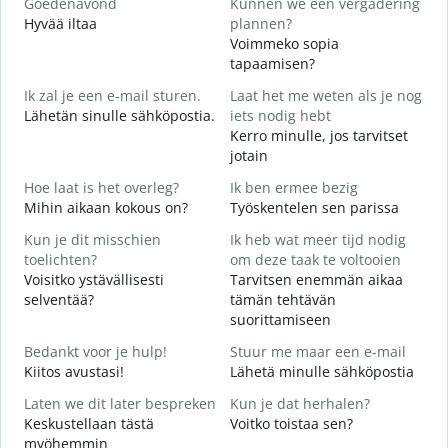
Goedenavond
Kunnen we een vergadering
M
Hyvää iltaa
plannen?
N
Voimmeko sopia
G
tapaamisen?
Ik zal je een e-mail sturen.
Laat het me weten als je nog
H
Lähetän sinulle sähköpostia.
iets nodig hebt
i
Kerro minulle, jos tarvitset
G
jotain
T
Hoe laat is het overleg?
Ik ben ermee bezig
J
Mihin aikaan kokous on?
Työskentelen sen parissa
K
Kun je dit misschien
Ik heb wat meer tijd nodig
T
toelichten?
om deze taak te voltooien
H
Voisitko ystävällisesti
Tarvitsen enemmän aikaa
selventää?
tämän tehtävän
W
suorittamiseen
h
M
Bedankt voor je hulp!
Stuur me maar een e-mail
Kiitos avustasi!
Lähetä minulle sähköpostia
Laten we dit later bespreken
Kun je dat herhalen?
Keskustellaan tästä
Voitko toistaa sen?
myöhemmin