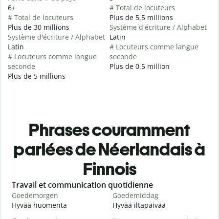
6+
# Total de locuteurs
# Total de locuteurs
Plus de 5,5 millions
Plus de 30 millions
Système d'écriture / Alphabet
Système d'écriture / Alphabet
Latin
Latin
# Locuteurs comme langue
# Locuteurs comme langue
seconde
seconde
Plus de 0,5 million
Plus de 5 millions
Phrases couramment
parlées de Néerlandais à
Finnois
Slide 1 of 6
Travail et communication quotidienne
S
Goedemorgen
Goedemiddag
H
Hyvää huomenta
Hyvää iltapäivää
H