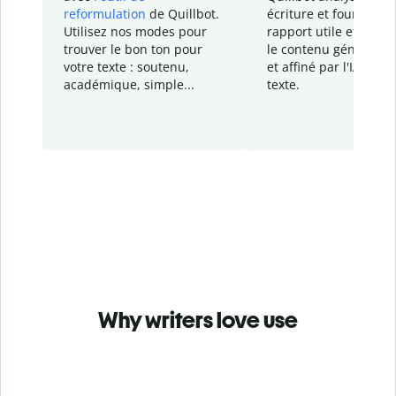
reformulation
de Quillbot.
écriture et fournit un
Utilisez nos modes pour
rapport
utile et détail
trouver le bon ton pour
le contenu généré
par
votre texte : soutenu,
et affiné par l'IA dans
académique, simple...
texte.
Why writers love use