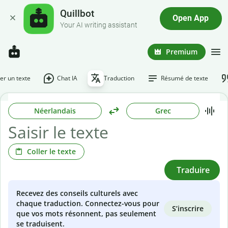
Quillbot
Open App
Your AI writing assistant
Premium
r un texte
Chat IA
Traduction
Résumé de texte
Néerlandais
Grec
Coller le texte
Traduire
Recevez des conseils culturels avec
chaque traduction. Connectez-vous pour
S’inscrire
que vos mots résonnent, pas seulement
se traduisent.