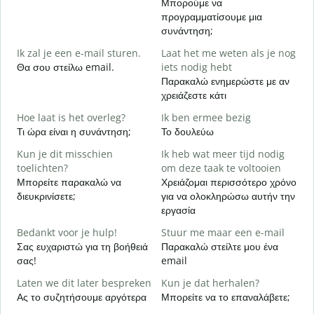
Μπορούμε να
G
προγραμματίσουμε μια
συνάντηση;
Κ
Ik zal je een e-mail sturen.
Laat het me weten als je nog
G
Θα σου στείλω email.
iets nodig hebt
Κ
Παρακαλώ ενημερώστε με αν
χρειάζεστε κάτι
J
Ν
Hoe laat is het overleg?
Ik ben ermee bezig
Τι ώρα είναι η συνάντηση;
Το δουλεύω
T
Α
Kun je dit misschien
Ik heb wat meer tijd nodig
toelichten?
om deze taak te voltooien
W
Μπορείτε παρακαλώ να
Χρειάζομαι περισσότερο χρόνο
h
διευκρινίσετε;
για να ολοκληρώσω αυτήν την
Π
εργασία
ξ
Bedankt voor je hulp!
Stuur me maar een e-mail
Σας ευχαριστώ για τη βοήθειά
Παρακαλώ στείλτε μου ένα
σας!
email
Laten we dit later bespreken
Kun je dat herhalen?
Ας το συζητήσουμε αργότερα
Μπορείτε να το επαναλάβετε;