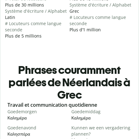
Plus de 30 millions
Système d'écriture / Alphabet
Système d'écriture / Alphabet
Grec
Latin
# Locuteurs comme langue
# Locuteurs comme langue
seconde
seconde
Plus d’1 million
Plus de 5 millions
Phrases couramment
parlées de Néerlandais à
Grec
Slide 1 of 6
Travail et communication quotidienne
S
Goedemorgen
Goedemiddag
H
Καλημέρα
Καλημέρα
Γ
Goedenavond
Kunnen we een vergadering
M
Καλησπέρα
plannen?
Τ