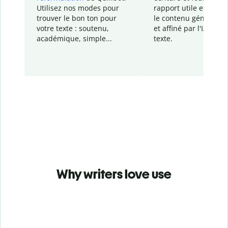
Utilisez nos modes pour
rapport
utile et détail
trouver le bon ton pour
le contenu généré
par
votre texte : soutenu,
et affiné par l'IA dans
académique, simple...
texte.
Why writers love use