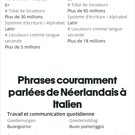
6+
# Total de locuteurs
# Total de locuteurs
Plus de 85 millions
Plus de 30 millions
Système d'écriture / Alphabet
Système d'écriture / Alphabet
Latin
Latin
# Locuteurs comme langue
# Locuteurs comme langue
seconde
seconde
Plus de 18 millions
Plus de 5 millions
Phrases couramment
parlées de Néerlandais à
Italien
Slide 1 of 6
Travail et communication quotidienne
S
Goedemorgen
Goedemiddag
H
Buongiorno
Buon pomeriggio
C