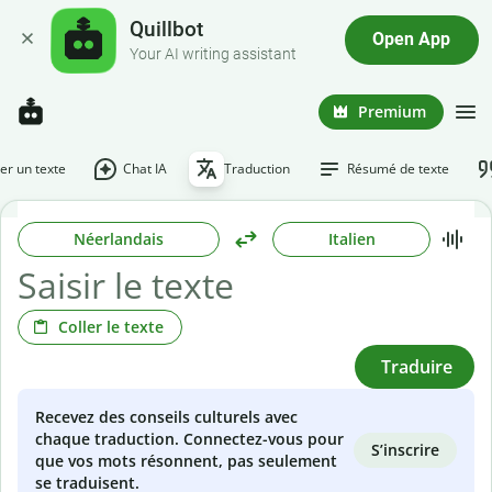
Quillbot
Open App
Your AI writing assistant
Premium
r un texte
Chat IA
Traduction
Résumé de texte
Néerlandais
Italien
Coller le texte
Traduire
Recevez des conseils culturels avec
chaque traduction. Connectez-vous pour
S’inscrire
que vos mots résonnent, pas seulement
se traduisent.