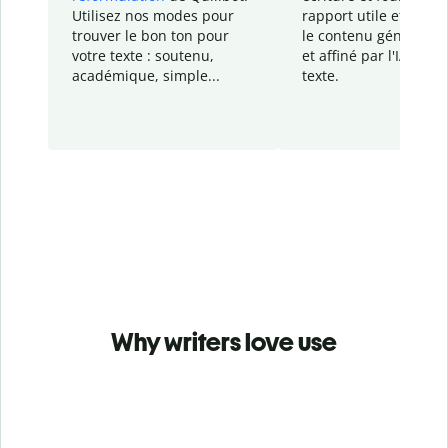
Utilisez nos modes pour
rapport
utile et détail
trouver le bon ton pour
le contenu généré
par
votre texte : soutenu,
et affiné par l'IA dans
académique, simple...
texte.
Why writers love use