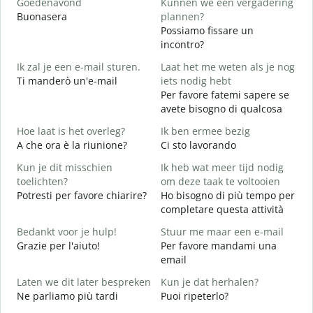
Goedenavond
Kunnen we een vergadering
M
Buonasera
plannen?
M
Possiamo fissare un
G
incontro?
Ik zal je een e-mail sturen.
Laat het me weten als je nog
B
Ti manderò un'e-mail
iets nodig hebt
G
Per favore fatemi sapere se
P
avete bisogno di qualcosa
J
Hoe laat is het overleg?
Ik ben ermee bezig
S
A che ora è la riunione?
Ci sto lavorando
T
Kun je dit misschien
Ik heb wat meer tijd nodig
A
toelichten?
om deze taak te voltooien
Potresti per favore chiarire?
Ho bisogno di più tempo per
W
completare questa attività
h
D
Bedankt voor je hulp!
Stuur me maar een e-mail
v
Grazie per l'aiuto!
Per favore mandami una
email
Laten we dit later bespreken
Kun je dat herhalen?
Ne parliamo più tardi
Puoi ripeterlo?