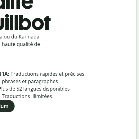
lité
illbot
da ou du Kannada
 haute qualité de
l'IA:
Traductions rapides et précises
, phrases et paragraphes
Plus de
52
langues disponibles
:
Traductions illimitées
mium