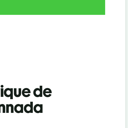
tique de
annada