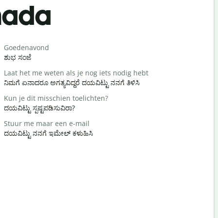
nada
Salutat
Goedenavond
Hallo / Hoi
ಶುಭ ಸಂಜೆ
ಹಲೋ / ಹಾ
Laat het me weten als je nog iets nodig hebt
Hoe is het
ನಿಮಗೆ ಏನಾದರೂ ಅಗತ್ಯವಿದ್ದರೆ ದಯವಿಟ್ಟು ನನಗೆ ತಿಳಿಸಿ
ಹೇಗಿದ್ದೀಯಾ?
Kun je dit misschien toelichten?
Graag ged
ದಯವಿಟ್ಟು ಸ್ಪಷ್ಟಪಡಿಸುವಿರಾ?
ನಿಮಗೆ ಸ್ವಾಗತ
Stuur me maar een e-mail
Pardon / S
ದಯವಿಟ್ಟು ನನಗೆ ಇಮೇಲ್ ಕಳುಹಿಸಿ
ಕ್ಷಮಿಸಿ / ಕ್ಷಮಿ
Waar is het
ಹತ್ತಿರದ ಹೋಟೆ