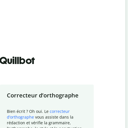
Quillbot
Correcteur d
’
orthographe
Résumer
Bien écrit ? Oh oui. Le
correcteur
Besoin de r
d
’
orthographe
vous assiste dans la
simplifier v
rédaction et vérifie la grammaire,
vos travaux