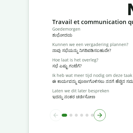
Slide 1 of 6
Travail et communication q
Goedemorgen
ಶುಭೋದಯ
Kunnen we een vergadering plannen?
ನಾವು ಸಭೆಯನ್ನು ನಿಗದಿಪಡಿಸಬಹುದೇ?
Hoe laat is het overleg?
ಸಭೆ ಎಷ್ಟು ಗಂಟೆಗೆ?
Ik heb wat meer tijd nodig om deze taak 
ಈ ಕಾರ್ಯವನ್ನು ಪೂರ್ಣಗೊಳಿಸಲು ನನಗೆ ಹೆಚ್ಚಿನ 
Laten we dit later bespreken
ಇದನ್ನು ನಂತರ ಚರ್ಚಿಸೋಣ