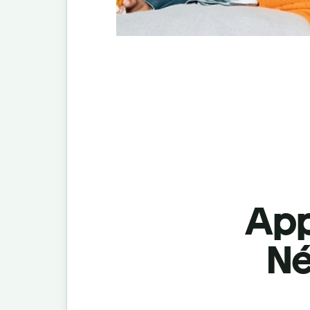
App
Né