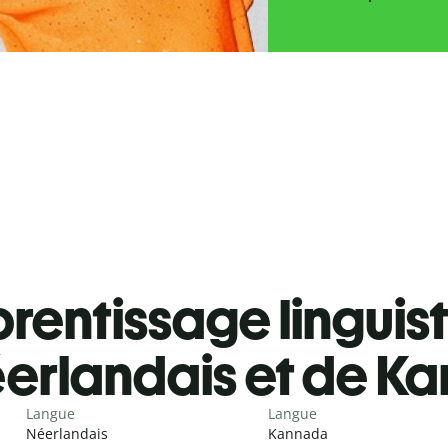
rentissage linguis
erlandais et de K
Langue
Langue
Néerlandais
Kannada