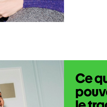
Ce q
pouve
le tr