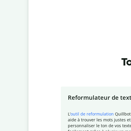
To
Slide 1 of 7
Reformulateur de tex
L
’
outil de reformulation
Quillbot
aide à trouver les mots justes et
personnaliser le ton de vos text