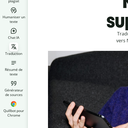
plagiat
su
Humaniser un
texte
Trad
Chat IA
vers 
Traduction
Résumé de
texte
Générateur
de sources
Quillbot pour
Chrome