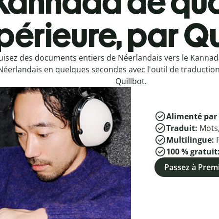
Kannada de qua
périeure, par Qu
uisez des documents entiers de Néerlandais vers le Kanna
Néerlandais en quelques secondes avec l'outil de traduction
Quillbot.
Alimenté par 
Traduit:
Mots
Multilingue:
100 % gratuit
Passez à Pre