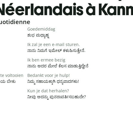
Néerlandais à Kan
uotidienne
Goedemiddag
ಶುಭ ಮಧ್ಯಾಹ್ನ
Ik zal je een e-mail sturen.
ನಾನು ನಿಮಗೆ ಇಮೇಲ್ ಕಳುಹಿಸುತ್ತೇನೆ.
Ik ben ermee bezig
ನಾನು ಅದರ ಮೇಲೆ ಕೆಲಸ ಮಾಡುತ್ತಿದ್ದೇನೆ
te voltooien
Bedankt voor je hulp!
ಸಮಯ ಬೇಕು
ನಿಮ್ಮ ಸಹಾಯಕ್ಕಾಗಿ ಧನ್ಯವಾದಗಳು!
Kun je dat herhalen?
ನೀವು ಅದನ್ನು ಪುನರಾವರ್ತಿಸಬಹುದೇ?