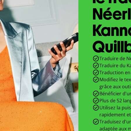
Néer
Kann
Quill
Traduire de N
Traduire du K
Traduction en 
Modifiez le te
grâce aux outi
Bénéficier d'u
Plus de 52 lan
Utilisez la pui
rapidement et
Traduisez d'un
adaptée aux m