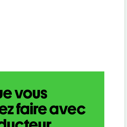
ue vous
z faire avec
aducteur