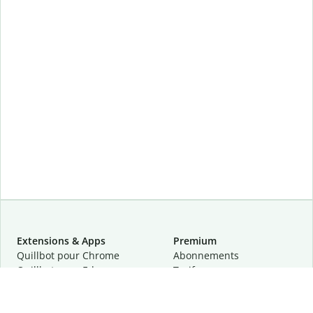
Extensions & Apps
Premium
Quillbot pour Chrome
Abonnements
Quillbot pour Edge
Tarifs
Quillbot pour Safari
Pour les entreprises
Quillbot pour Android
Affiliation