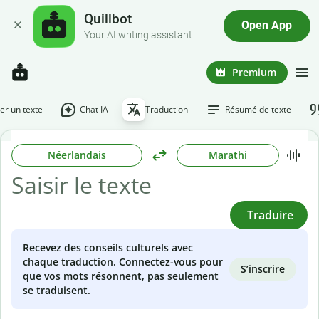
Quillbot
Open App
Your AI writing assistant
Premium
r un texte
Chat IA
Traduction
Résumé de texte
Néerlandais
Marathi
Traduire
Recevez des conseils culturels avec
chaque traduction. Connectez-vous pour
S’inscrire
que vos mots résonnent, pas seulement
se traduisent.