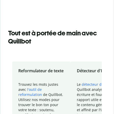
Tout est à portée de main avec
Quillbot
Reformulateur de texte
Détecteur d'IA
Trouvez les mots justes
Le
détecteur d'IA
de
avec
l'outil de
Quillbot analyse votr
reformulation
de Quillbot.
écriture et fournit un
Utilisez nos modes pour
rapport
utile et détail
trouver le bon ton pour
le contenu généré
par
votre texte : soutenu,
et affiné par l'IA dans