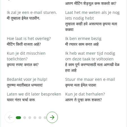
आपण मीटिंग शेड्यूल करू शकतो का?
G
Ik zal je een e-mail sturen.
Laat het me weten als je nog
मी तुम्हाला ईमेल पाठवीन.
iets nodig hebt
श
तुम्हाला काही हवे असल्यास कृपया मला
G
कळवा
त
Hoe laat is het overleg?
Ik ben ermee bezig
J
मीटिंग किती वाजता आहे?
मी त्यावर काम करत आहे
ह
Kun je dit misschien
Ik heb wat meer tijd nodig
T
toelichten?
om deze taak te voltooien
न
कृपया स्पष्ट कराल का?
हे काम पूर्ण करण्यासाठी मला आणखी वेळ
हवा आहे
W
h
Bedankt voor je hulp!
Stuur me maar een e-mail
स
तुमच्या मदतीबद्दल धन्यवाद!
कृपया मला ईमेल पाठवा
Laten we dit later bespreken
Kun je dat herhalen?
यावर नंतर चर्चा करू
आपण ते पुन्हा करू शकता?