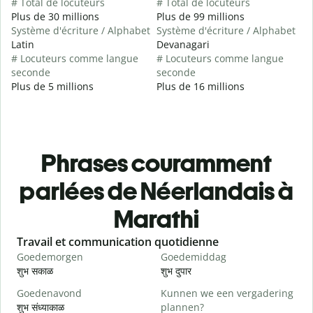
# Total de locuteurs
# Total de locuteurs
Plus de 30 millions
Plus de 99 millions
Système d'écriture / Alphabet
Système d'écriture / Alphabet
Latin
Devanagari
# Locuteurs comme langue
# Locuteurs comme langue
seconde
seconde
Plus de 5 millions
Plus de 16 millions
Phrases couramment
parlées de Néerlandais à
Marathi
Slide 1 of 6
Travail et communication quotidienne
S
Goedemorgen
Goedemiddag
H
शुभ सकाळ
शुभ दुपार
न
Goedenavond
Kunnen we een vergadering
M
शुभ संध्याकाळ
plannen?
म