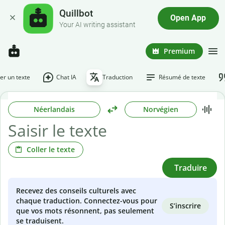
Quillbot
Open App
Your AI writing assistant
Premium
r un texte
Chat IA
Traduction
Résumé de texte
Néerlandais
Norvégien
Coller le texte
Traduire
Recevez des conseils culturels avec
chaque traduction. Connectez-vous pour
S’inscrire
que vos mots résonnent, pas seulement
se traduisent.