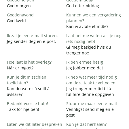
God morgen
God ettermiddag
H
Goedenavond
Kunnen we een vergadering
M
God kveld
plannen?
J
Kan vi avtale et møte?
G
Ik zal je een e-mail sturen.
Laat het me weten als je nog
Jeg sender deg en e-post.
iets nodig hebt
G
Gi meg beskjed hvis du
G
trenger noe
D
Hoe laat is het overleg?
Ik ben ermee bezig
J
Når er møtet?
Jeg jobber med det
J
Kun je dit misschien
Ik heb wat meer tijd nodig
T
toelichten?
om deze taak te voltooien
A
Kan du være så snill å
Jeg trenger mer tid til å
avklare?
fullføre denne oppgaven
W
h
Bedankt voor je hulp!
Stuur me maar een e-mail
H
Takk for hjelpen!
Vennligst send meg en e-
h
post
Laten we dit later bespreken
Kun je dat herhalen?