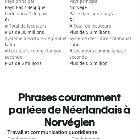
Pays principal
Pays principal
Pays-Bas / Belgique
Norvège
Parlé dans # de pays
Parlé dans # de pays
6+
5+
# Total de locuteurs
# Total de locuteurs
Plus de 30 millions
Plus de 5,3 millions
Système d'écriture / Alphabet
Système d'écriture / Alphabet
Latin
Latin
# Locuteurs comme langue
# Locuteurs comme langue
seconde
seconde
Plus de 5 millions
Plus de 0,5 million
Phrases couramment
parlées de Néerlandais à
Norvégien
Slide 1 of 6
Travail et communication quotidienne
S
Goedemorgen
Goedemiddag
H