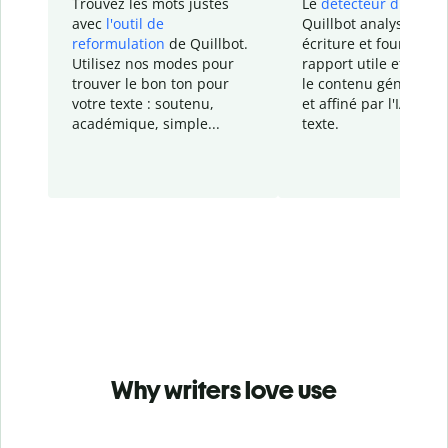
Trouvez les mots justes
Le
détecteur d'IA
de
avec
l'outil de
Quillbot analyse votr
reformulation
de Quillbot.
écriture et fournit un
Utilisez nos modes pour
rapport
utile et détail
trouver le bon ton pour
le contenu généré
par
votre texte : soutenu,
et affiné par l'IA dans
académique, simple...
texte.
Why writers love use