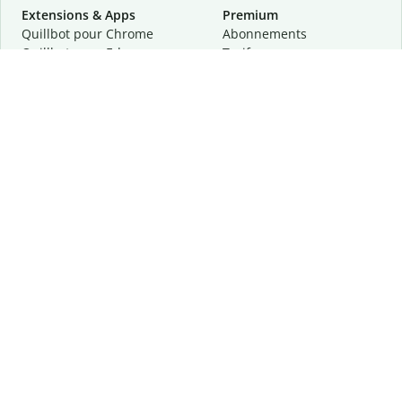
Extensions & Apps
Premium
Quillbot pour Chrome
Abonnements
Quillbot pour Edge
Tarifs
Quillbot pour Safari
Pour les entreprises
Quillbot pour Android
Affiliation
Quillbot
pour
iOS
Demander une démo
Quillbot pour Windows
Quillbot pour macOS
Quillbot pour Word
Outils
Entreprise
Outils de rédaction
À propos
Correction linguistique
Confidentialité
Citation et originalité
Carrière
Outils d'IA
Centre d'aide
Outils PDF
Contactez-nous
Outils d'image
Ressources
Autres outils
Outils PDF
Qui sommes-nous ?