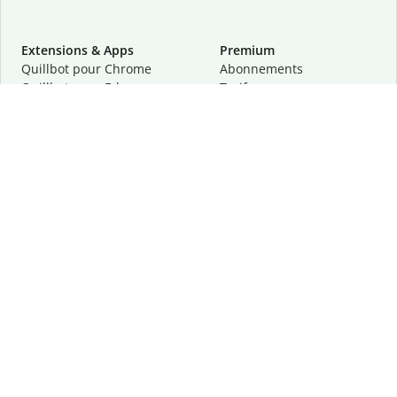
Extensions & Apps
Premium
Quillbot pour Chrome
Abonnements
Quillbot pour Edge
Tarifs
Quillbot pour Safari
Pour les entreprises
Quillbot pour Android
Affiliation
Quillbot
pour
iOS
Demander une démo
Quillbot pour Windows
Quillbot pour macOS
Quillbot pour Word
Outils
Entreprise
Outils de rédaction
À propos
Correction linguistique
Confidentialité
Citation et originalité
Carrière
Outils d'IA
Centre d'aide
Outils PDF
Contactez-nous
Outils d'image
Ressources
Autres outils
Outils PDF