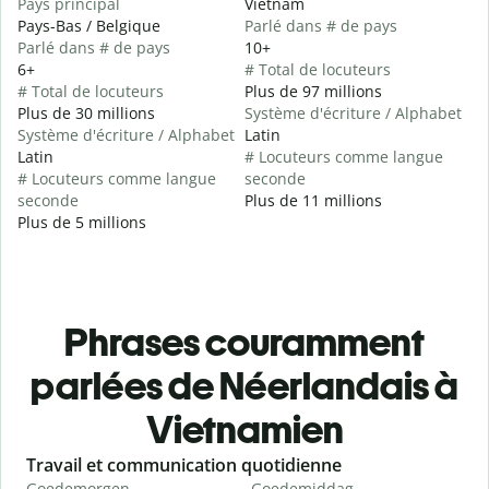
Pays principal
Vietnam
Pays-Bas / Belgique
Parlé dans # de pays
Parlé dans # de pays
10+
6+
# Total de locuteurs
# Total de locuteurs
Plus de 97 millions
Plus de 30 millions
Système d'écriture / Alphabet
Système d'écriture / Alphabet
Latin
Latin
# Locuteurs comme langue
# Locuteurs comme langue
seconde
seconde
Plus de 11 millions
Plus de 5 millions
Phrases couramment
parlées de Néerlandais à
Vietnamien
Slide 1 of 6
Travail et communication quotidienne
S
Goedemorgen
Goedemiddag
H