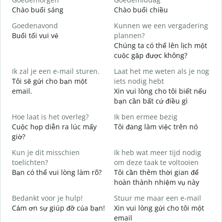
Chào buổi sáng
Chào buổi chiều
X
Goedenavond
Kunnen we een vergadering
M
Buổi tối vui vẻ
plannen?
T
Chúng ta có thể lên lịch một
G
cuộc gặp được không?
Ik zal je een e-mail sturen.
Laat het me weten als je nog
C
Tôi sẽ gửi cho bạn một
iets nodig hebt
t
email.
Xin vui lòng cho tôi biết nếu
G
bạn cần bất cứ điều gì
K
Hoe laat is het overleg?
Ik ben ermee bezig
J
Cuộc họp diễn ra lúc mấy
Tôi đang làm việc trên nó
C
giờ?
T
Kun je dit misschien
Ik heb wat meer tijd nodig
T
toelichten?
om deze taak te voltooien
Bạn có thể vui lòng làm rõ?
Tôi cần thêm thời gian để
W
hoàn thành nhiệm vụ này
h
K
Bedankt voor je hulp!
Stuur me maar een e-mail
Cảm ơn sự giúp đỡ của bạn!
Xin vui lòng gửi cho tôi một
email