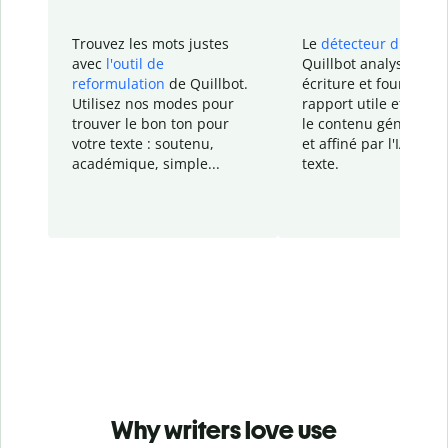
Trouvez les mots justes
Le
détecteur d'IA
de
avec
l'outil de
Quillbot analyse votr
reformulation
de Quillbot.
écriture et fournit un
Utilisez nos modes pour
rapport
utile et détail
trouver le bon ton pour
le contenu généré
par
votre texte : soutenu,
et affiné par l'IA dans
académique, simple...
texte.
Why writers love use