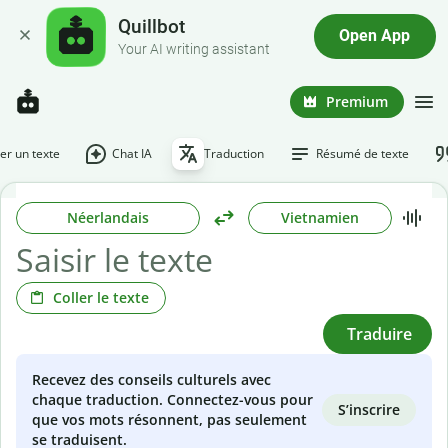
Quillbot
Open App
Your AI writing assistant
Premium
r un texte
Chat IA
Traduction
Résumé de texte
Néerlandais
Vietnamien
Coller le texte
Traduire
Recevez des conseils culturels avec
chaque traduction. Connectez-vous pour
S’inscrire
que vos mots résonnent, pas seulement
se traduisent.