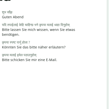
Salutat
शुभ साँझ
नमस्ते / नमस्त
Guten Abend
Hallo / Hi
यदि तपाईलाई केहि चाहिन्छ भने कृपया मलाई थाहा दिनुहोस्
कस्तो हुनुहुन्छ
Bitte lassen Sie mich wissen, wenn Sie etwas
Wie geht e
benötigen.
तपाईलाई स्वा
कृपया स्पष्ट पार्नु होला ?
Gern gesc
Könnten Sie das bitte näher erläutern?
माफ गर्नुहोस् / 
कृपया मलाई इमेल पठाउनुहोस्
Entschuldi
Bitte schicken Sie mir eine E-Mail.
सबैभन्दा नजि
Wo ist das