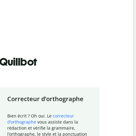
Quillbot
Correcteur d
’
orthographe
Résumer
Bien écrit ? Oh oui. Le
correcteur
Besoin de r
d
’
orthographe
vous assiste dans la
simplifier v
rédaction et vérifie la grammaire,
vos travaux
l
’
orthographe, le style et la ponctuation
résumé de t