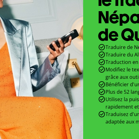
Népa
de Qu
Traduire de Né
Traduire du A
Traduction en 
Modifiez le te
grâce aux outi
Bénéficier d'u
Plus de 52 lan
Utilisez la pui
rapidement et
Traduisez d'un
adaptée aux m