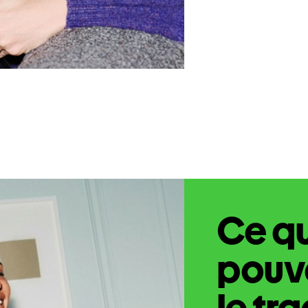
Ce q
pouve
le tr