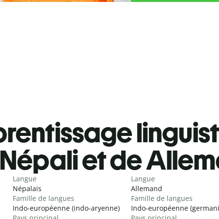
rentissage linguis
Népali et de Alle
Langue
Langue
Népalais
Allemand
Famille de langues
Famille de langues
Indo-européenne (indo-aryenne)
Indo-européenne (german
Pays principal
Pays principal