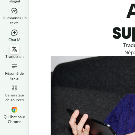
plagiat
Humaniser un
su
texte
Chat IA
Trad
Népa
Traduction
Résumé de
texte
Générateur
de sources
Quillbot pour
Chrome