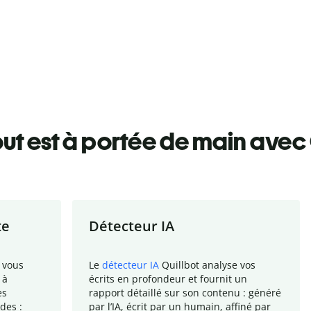
ut est à portée de main avec 
te
Détecteur IA
 vous
Le
détecteur IA
Quillbot analyse vos
 à
écrits en profondeur et fournit un
es
rapport
détaillé sur son contenu : généré
des :
par l
’
IA, écrit par un humain, affiné par