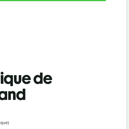
tique de
mand
ique)