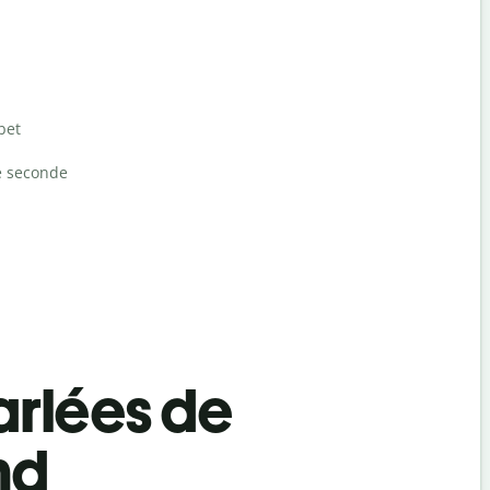
bet
e seconde
rlées de
nd