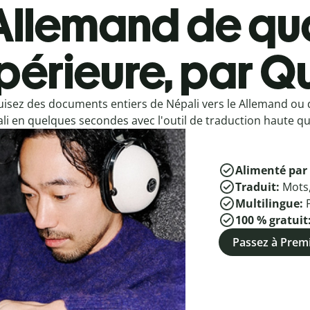
Allemand de qua
périeure, par Qu
uisez des documents entiers de Népali vers le Allemand ou
li en quelques secondes avec l'outil de traduction haute qua
Alimenté par 
Traduit:
Mots
Multilingue:
100 % gratuit
Passez à Pre