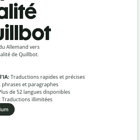
lité
illbot
 du Allemand vers
lité de Quillbot.
l'IA:
Traductions rapides et précises
, phrases et paragraphes
Plus de
52
langues disponibles
:
Traductions illimitées
mium