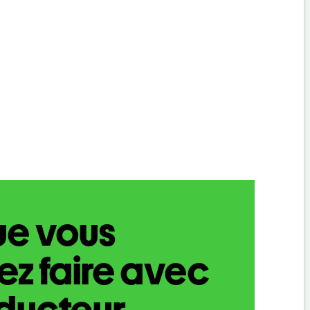
ue vous
z faire avec
aducteur