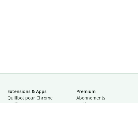
Extensions & Apps
Premium
Quillbot pour Chrome
Abonnements
Quillbot pour Edge
Tarifs
Quillbot pour Safari
Pour les entreprises
Quillbot pour Android
Affiliation
Quillbot
pour
iOS
Demander une démo
Quillbot pour Windows
Quillbot pour macOS