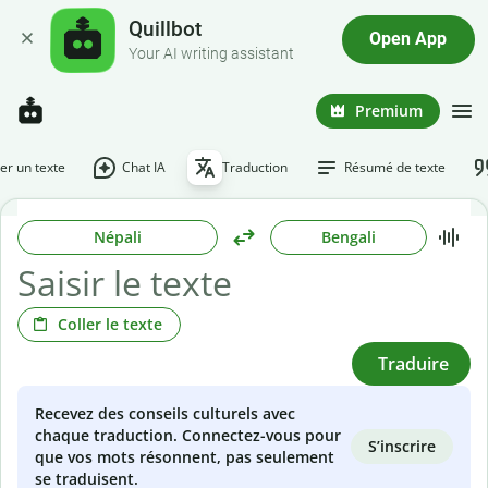
Quillbot
Open App
Your AI writing assistant
Premium
r un texte
Chat IA
Traduction
Résumé de texte
Népali
Bengali
Coller le texte
Traduire
Recevez des conseils culturels avec
chaque traduction. Connectez-vous pour
S’inscrire
que vos mots résonnent, pas seulement
se traduisent.