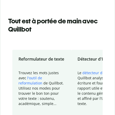
Tout est à portée de main avec
Quillbot
Reformulateur de texte
Détecteur d'IA
Trouvez les mots justes
Le
détecteur d'IA
de
avec
l'outil de
Quillbot analyse votr
reformulation
de Quillbot.
écriture et fournit un
Utilisez nos modes pour
rapport
utile et détail
trouver le bon ton pour
le contenu généré
par
votre texte : soutenu,
et affiné par l'IA dans
académique, simple...
texte.