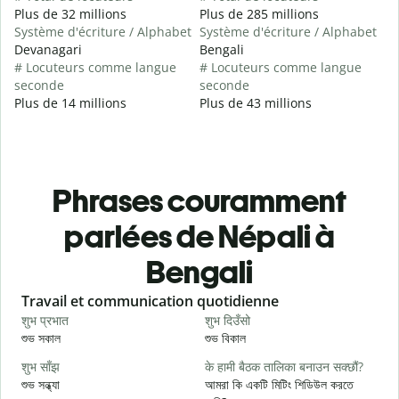
Plus de 32 millions
Plus de 285 millions
Système d'écriture / Alphabet
Système d'écriture / Alphabet
Devanagari
Bengali
# Locuteurs comme langue
# Locuteurs comme langue
seconde
seconde
Plus de 14 millions
Plus de 43 millions
Phrases couramment
parlées de Népali à
Bengali
Slide 1 of 6
Travail et communication quotidienne
S
शुभ प्रभात
शुभ दिउँसो
न
শুভ সকাল
শুভ বিকাল
হ
शुभ साँझ
के हामी बैठक तालिका बनाउन सक्छौं?
म
শুভ সন্ধ্যা
আমরা কি একটি মিটিং শিডিউল করতে
আ