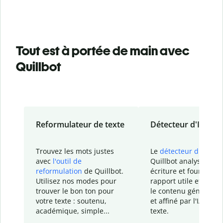
Tout est à portée de main avec
Quillbot
Reformulateur de texte
Détecteur d'IA
Trouvez les mots justes
Le
détecteur d'IA
de
avec
l'outil de
Quillbot analyse votr
reformulation
de Quillbot.
écriture et fournit un
Utilisez nos modes pour
rapport
utile et détail
trouver le bon ton pour
le contenu généré
par
votre texte : soutenu,
et affiné par l'IA dans
académique, simple...
texte.