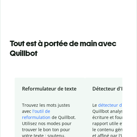
Tout est à portée de main avec
Quillbot
Reformulateur de texte
Détecteur d'IA
Trouvez les mots justes
Le
détecteur d'IA
de
avec
l'outil de
Quillbot analyse votr
reformulation
de Quillbot.
écriture et fournit un
Utilisez nos modes pour
rapport
utile et détail
trouver le bon ton pour
le contenu généré
par
votre texte : soutenu,
et affiné par l'IA dans