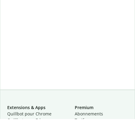
Extensions & Apps
Premium
Quillbot pour Chrome
Abonnements
Quillbot pour Edge
Tarifs
Quillbot pour Safari
Pour les entreprises
Quillbot pour Android
Affiliation