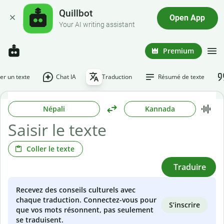
Quillbot
Open App
Your AI writing assistant
Premium
r un texte
Chat IA
Traduction
Résumé de texte
Népali
Kannada
Coller le texte
Traduire
Recevez des conseils culturels avec
chaque traduction. Connectez-vous pour
S’inscrire
que vos mots résonnent, pas seulement
se traduisent.