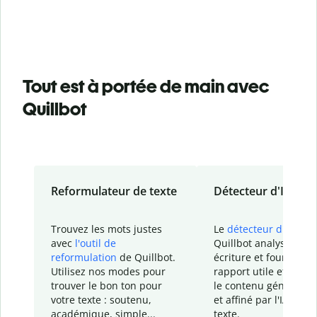
Tout est à portée de main avec
Quillbot
Reformulateur de texte
Détecteur d'IA
Trouvez les mots justes
Le
détecteur d'IA
de
avec
l'outil de
Quillbot analyse votr
reformulation
de Quillbot.
écriture et fournit un
Utilisez nos modes pour
rapport
utile et détail
trouver le bon ton pour
le contenu généré
par
votre texte : soutenu,
et affiné par l'IA dans
académique, simple...
texte.