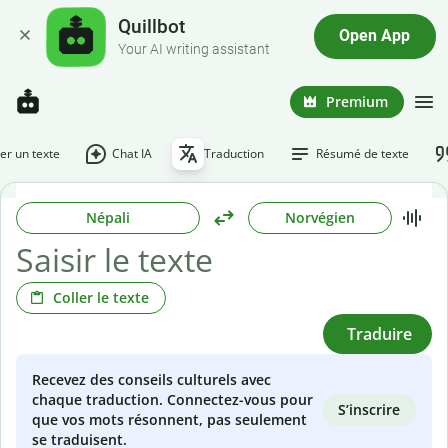
Quillbot
Open App
Your AI writing assistant
Premium
r un texte
Chat IA
Traduction
Résumé de texte
Népali
Norvégien
Coller le texte
Traduire
Recevez des conseils culturels avec
chaque traduction. Connectez-vous pour
S’inscrire
que vos mots résonnent, pas seulement
se traduisent.