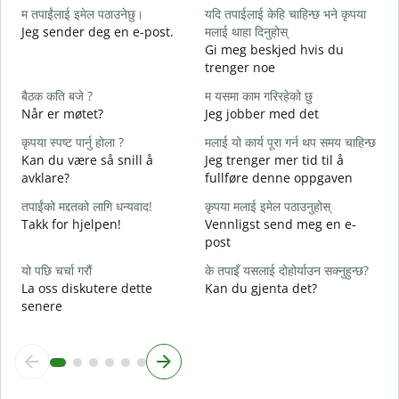
म तपाईंलाई इमेल पठाउनेछु।
यदि तपाईलाई केहि चाहिन्छ भने कृपया
श
Jeg sender deg en e-post.
मलाई थाहा दिनुहोस्
G
Gi meg beskjed hvis du
त
trenger noe
D
बैठक कति बजे ?
म यसमा काम गरिरहेको छु
ह
Når er møtet?
Jeg jobber med det
J
कृपया स्पष्ट पार्नु होला ?
मलाई यो कार्य पूरा गर्न थप समय चाहिन्छ
अ
Kan du være så snill å
Jeg trenger mer tid til å
A
avklare?
fullføre denne oppgaven
स
तपाईंको मद्दतको लागि धन्यवाद!
कृपया मलाई इमेल पठाउनुहोस्
H
Takk for hjelpen!
Vennligst send meg en e-
h
post
यो पछि चर्चा गरौं
के तपाइँ यसलाई दोहोर्याउन सक्नुहुन्छ?
La oss diskutere dette
Kan du gjenta det?
senere