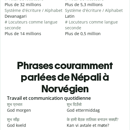
Plus de 32 millions
Plus de 5,3 millions
Système d'écriture / Alphabet
Système d'écriture / Alphabet
Devanagari
Latin
# Locuteurs comme langue
# Locuteurs comme langue
seconde
seconde
Plus de 14 millions
Plus de 0,5 million
Phrases couramment
parlées de Népali à
Norvégien
Slide 1 of 6
Travail et communication quotidienne
S
शुभ प्रभात
शुभ दिउँसो
न
God morgen
God ettermiddag
H
शुभ साँझ
के हामी बैठक तालिका बनाउन सक्छौं?
म
God kveld
Kan vi avtale et møte?
J