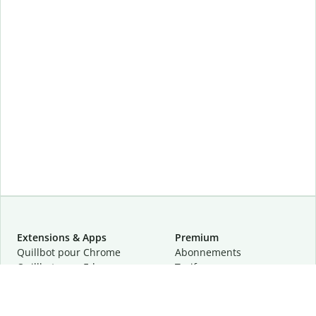
Extensions & Apps
Premium
Quillbot pour Chrome
Abonnements
Quillbot pour Edge
Tarifs
Quillbot pour Safari
Pour les entreprises
Quillbot pour Android
Affiliation
Quillbot
pour
iOS
Demander une démo