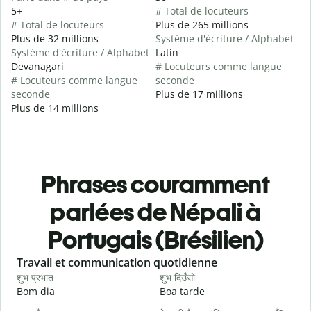
5+
# Total de locuteurs
# Total de locuteurs
Plus de 265 millions
Plus de 32 millions
Système d'écriture / Alphabet
Système d'écriture / Alphabet
Latin
Devanagari
# Locuteurs comme langue
# Locuteurs comme langue
seconde
seconde
Plus de 17 millions
Plus de 14 millions
Phrases couramment
parlées de Népali à
Portugais (Brésilien)
Slide 1 of 6
Travail et communication quotidienne
S
शुभ प्रभात
शुभ दिउँसो
न
Bom dia
Boa tarde
O