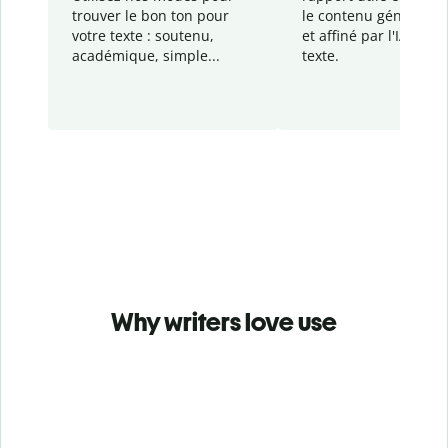
trouver le bon ton pour
le contenu généré
par
votre texte : soutenu,
et affiné par l'IA dans
académique, simple...
texte.
Why writers love use