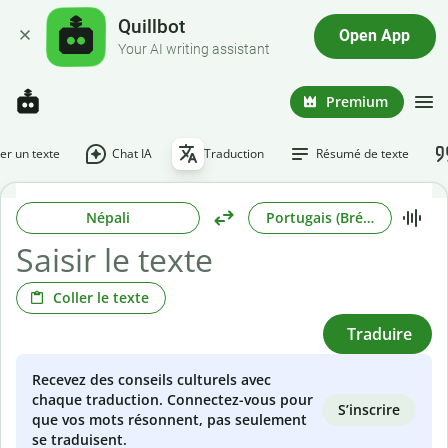
Quillbot
Open App
Your AI writing assistant
Premium
r un texte
Chat IA
Traduction
Résumé de texte
Népali
Portugais (Brésilien)
Coller le texte
Traduire
Recevez des conseils culturels avec
chaque traduction. Connectez-vous pour
S’inscrire
que vos mots résonnent, pas seulement
se traduisent.