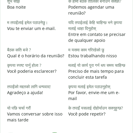
शुभ साँझ
के हामी बैठक तालिका बनाउन सक्छौं?
म
Boa noite
Podemos agendar uma
reunião?
श
म तपाईंलाई इमेल पठाउनेछु।
यदि तपाईलाई केहि चाहिन्छ भने कृपया
B
Vou te enviar um e-mail.
मलाई थाहा दिनुहोस्
त
Entre em contato se precisar
D
de qualquer apoio
ह
बैठक कति बजे ?
म यसमा काम गरिरहेको छु
S
Qual é o horário da reunião?
Estou trabalhando nisso
अ
कृपया स्पष्ट पार्नु होला ?
मलाई यो कार्य पूरा गर्न थप समय चाहिन्छ
A
Você poderia esclarecer?
Preciso de mais tempo para
concluir esta tarefa
स
O
तपाईंको मद्दतको लागि धन्यवाद!
कृपया मलाई इमेल पठाउनुहोस्
p
Agradeço a ajuda!
Por favor, envie-me um e-
mail
यो पछि चर्चा गरौं
के तपाइँ यसलाई दोहोर्याउन सक्नुहुन्छ?
Vamos conversar sobre isso
Você pode repetir?
mais tarde