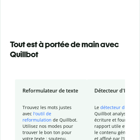
Tout est à portée de main avec
Quillbot
Reformulateur de texte
Détecteur d'IA
Trouvez les mots justes
Le
détecteur d'IA
de
avec
l'outil de
Quillbot analyse votr
reformulation
de Quillbot.
écriture et fournit un
Utilisez nos modes pour
rapport
utile et détail
trouver le bon ton pour
le contenu généré
par
votre texte : soutenu,
et affiné par l'IA dans