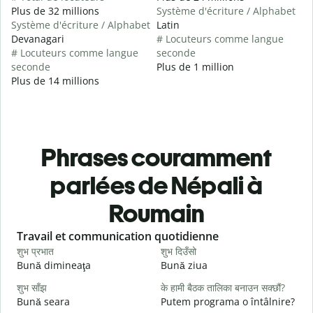
Plus de 32 millions
Système d'écriture / Alphabet
Système d'écriture / Alphabet
Latin
Devanagari
# Locuteurs comme langue
# Locuteurs comme langue
seconde
seconde
Plus de 1 million
Plus de 14 millions
Phrases couramment
parlées de Népali à
Roumain
Slide 1 of 6
Travail et communication quotidienne
S
शुभ प्रभात
शुभ दिउँसो
न
Bună dimineaţa
Bună ziua
S
शुभ साँझ
के हामी बैठक तालिका बनाउन सक्छौं?
म
Bună seara
Putem programa o întâlnire?
N