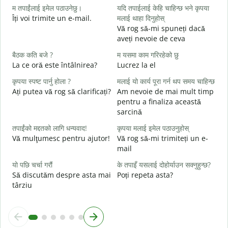
म तपाईंलाई इमेल पठाउनेछु।
यदि तपाईलाई केहि चाहिन्छ भने कृपया
श
Îți voi trimite un e-mail.
मलाई थाहा दिनुहोस्
B
Vă rog să-mi spuneți dacă
s
aveți nevoie de ceva
त
बैठक कति बजे ?
म यसमा काम गरिरहेको छु
C
La ce oră este întâlnirea?
Lucrez la el
ह
कृपया स्पष्ट पार्नु होला ?
मलाई यो कार्य पूरा गर्न थप समय चाहिन्छ
Ați putea vă rog să clarificați?
Am nevoie de mai mult timp
अ
pentru a finaliza această
L
sarcină
स
तपाईंको मद्दतको लागि धन्यवाद!
कृपया मलाई इमेल पठाउनुहोस्
U
Vă mulţumesc pentru ajutor!
Vă rog să-mi trimiteți un e-
h
mail
यो पछि चर्चा गरौं
के तपाइँ यसलाई दोहोर्याउन सक्नुहुन्छ?
Să discutăm despre asta mai
Poți repeta asta?
târziu