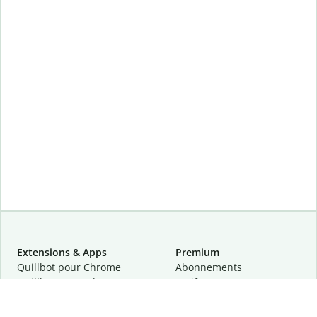
Extensions & Apps
Premium
Quillbot pour Chrome
Abonnements
Quillbot pour Edge
Tarifs
Quillbot pour Safari
Pour les entreprises
Quillbot pour Android
Affiliation