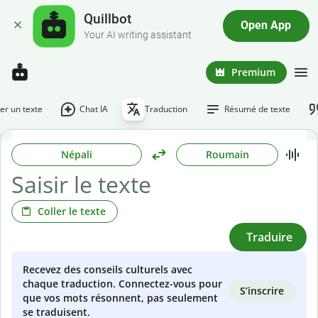
Quillbot
Open App
Your AI writing assistant
Premium
r un texte
Chat IA
Traduction
Résumé de texte
Népali
Roumain
Coller le texte
Traduire
Recevez des conseils culturels avec
chaque traduction. Connectez-vous pour
S’inscrire
que vos mots résonnent, pas seulement
se traduisent.