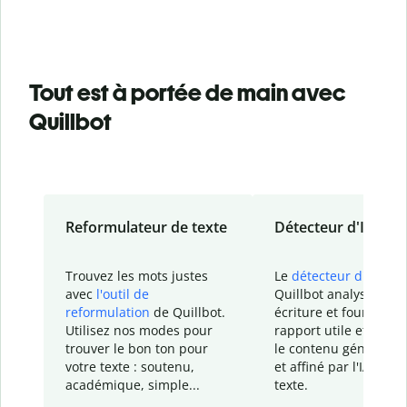
Tout est à portée de main avec
Quillbot
Reformulateur de texte
Détecteur d'IA
Trouvez les mots justes
Le
détecteur d'IA
de
avec
l'outil de
Quillbot analyse votr
reformulation
de Quillbot.
écriture et fournit un
Utilisez nos modes pour
rapport
utile et détail
trouver le bon ton pour
le contenu généré
par
votre texte : soutenu,
et affiné par l'IA dans
académique, simple...
texte.