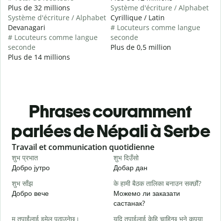
Plus de 32 millions
Système d'écriture / Alphabet
Système d'écriture / Alphabet
Cyrillique / Latin
Devanagari
# Locuteurs comme langue
# Locuteurs comme langue
seconde
seconde
Plus de 0,5 million
Plus de 14 millions
Phrases couramment
parlées de Népali à Serbe
Slide 1 of 6
Travail et communication quotidienne
S
शुभ प्रभात
शुभ दिउँसो
न
Добро јутро
Добар дан
З
शुभ साँझ
के हामी बैठक तालिका बनाउन सक्छौं?
म
Добро вече
Можемо ли заказати
З
састанак?
श
म तपाईंलाई इमेल पठाउनेछु।
यदि तपाईलाई केहि चाहिन्छ भने कृपया
Д