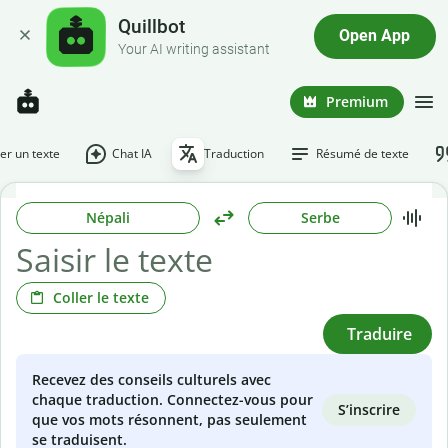
Quillbot
Open App
Your AI writing assistant
Premium
r un texte
Chat IA
Traduction
Résumé de texte
Népali
Serbe
Coller le texte
Traduire
Recevez des conseils culturels avec
chaque traduction. Connectez-vous pour
S’inscrire
que vos mots résonnent, pas seulement
se traduisent.