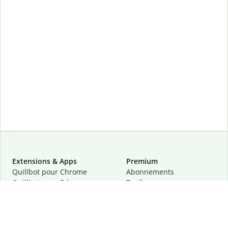
Extensions & Apps
Premium
Quillbot pour Chrome
Abonnements
Quillbot pour Edge
Tarifs
Quillbot pour Safari
Pour les entreprises
Quillbot pour Android
Affiliation
Quillbot
pour
iOS
Demander une démo
Quillbot pour Windows