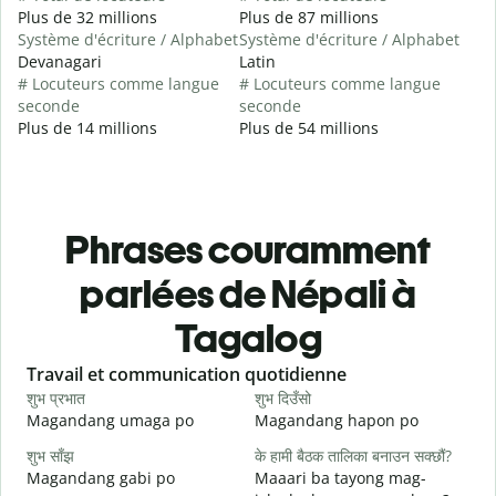
Plus de 32 millions
Plus de 87 millions
Système d'écriture / Alphabet
Système d'écriture / Alphabet
Devanagari
Latin
# Locuteurs comme langue
# Locuteurs comme langue
seconde
seconde
Plus de 14 millions
Plus de 54 millions
Phrases couramment
parlées de Népali à
Tagalog
Slide 1 of 6
Travail et communication quotidienne
S
शुभ प्रभात
शुभ दिउँसो
न
Magandang umaga po
Magandang hapon po
H
शुभ साँझ
के हामी बैठक तालिका बनाउन सक्छौं?
म
Magandang gabi po
Maaari ba tayong mag-
A