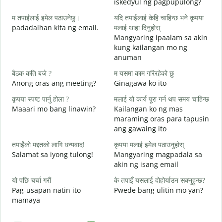
iskedyul ng pagpupulong?
श
म तपाईंलाई इमेल पठाउनेछु।
यदि तपाईलाई केहि चाहिन्छ भने कृपया
padadalhan kita ng email.
मलाई थाहा दिनुहोस्
Mangyaring ipaalam sa akin
त
kung kailangan mo ng
B
anuman
ह
बैठक कति बजे ?
म यसमा काम गरिरहेको छु
O
Anong oras ang meeting?
Ginagawa ko ito
अ
कृपया स्पष्ट पार्नु होला ?
मलाई यो कार्य पूरा गर्न थप समय चाहिन्छ
Maaari mo bang linawin?
Kailangan ko ng mas
maraming oras para tapusin
स
ang gawaing ito
S
h
तपाईंको मद्दतको लागि धन्यवाद!
कृपया मलाई इमेल पठाउनुहोस्
Salamat sa iyong tulong!
Mangyaring magpadala sa
akin ng isang email
यो पछि चर्चा गरौं
के तपाइँ यसलाई दोहोर्याउन सक्नुहुन्छ?
Pag-usapan natin ito
Pwede bang ulitin mo yan?
mamaya