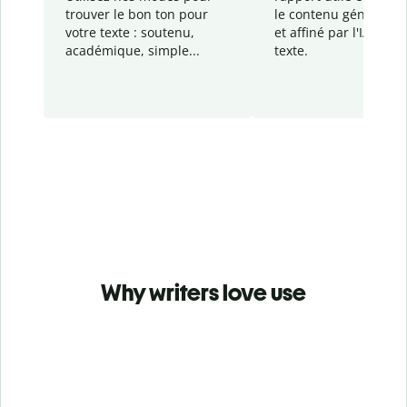
trouver le bon ton pour
le contenu généré
par
votre texte : soutenu,
et affiné par l'IA dans
académique, simple...
texte.
Why writers love use