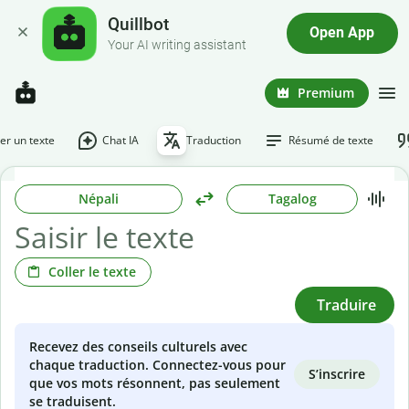
Quillbot
Open App
Your AI writing assistant
Premium
r un texte
Chat IA
Traduction
Résumé de texte
Népali
Tagalog
Coller le texte
Traduire
Recevez des conseils culturels avec
chaque traduction. Connectez-vous pour
S’inscrire
que vos mots résonnent, pas seulement
se traduisent.