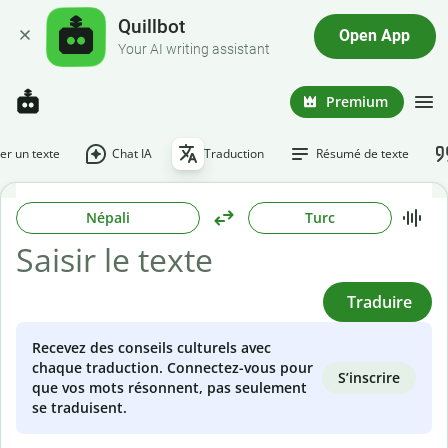
Quillbot
Open App
Your AI writing assistant
Premium
r un texte
Chat IA
Traduction
Résumé de texte
Népali
Turc
Traduire
Recevez des conseils culturels avec
chaque traduction. Connectez-vous pour
S’inscrire
que vos mots résonnent, pas seulement
se traduisent.