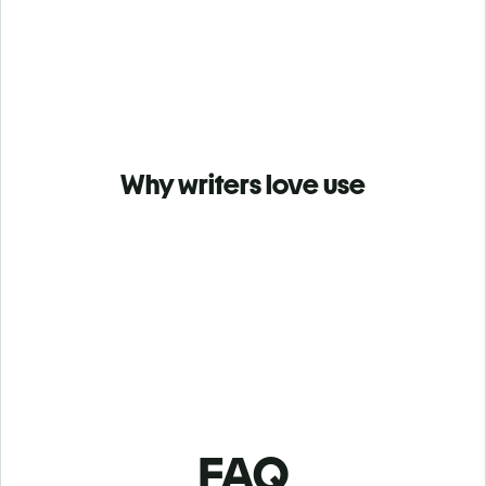
Why writers love use
FAQ