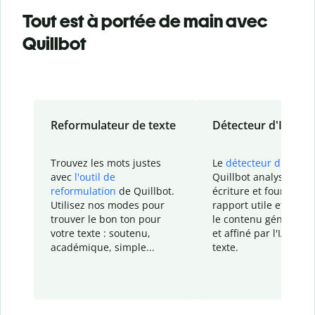
Tout est à portée de main avec
Quillbot
Reformulateur de texte
Détecteur d'IA
Trouvez les mots justes
Le
détecteur d'IA
de
avec
l'outil de
Quillbot analyse votr
reformulation
de Quillbot.
écriture et fournit un
Utilisez nos modes pour
rapport
utile et détail
trouver le bon ton pour
le contenu généré
par
votre texte : soutenu,
et affiné par l'IA dans
académique, simple...
texte.