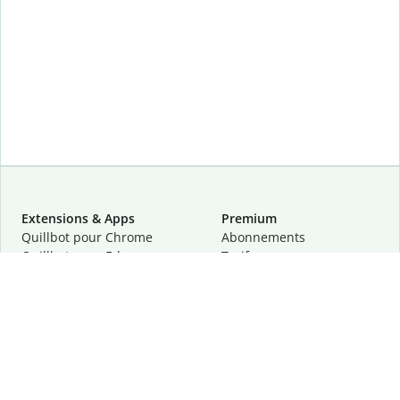
Extensions & Apps
Premium
Quillbot pour Chrome
Abonnements
Quillbot pour Edge
Tarifs
Quillbot pour Safari
Pour les entreprises
Quillbot pour Android
Affiliation
Quillbot
pour
iOS
Demander une démo
Quillbot pour Windows
Quillbot pour macOS
Quillbot pour Word
Outils
Entreprise