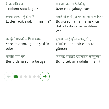
ह
बैठक कति बजे ?
म यसमा काम गरिरहेको छु
E
Toplantı saat kaçta?
üzerinde çalışıyorum
अ
कृपया स्पष्ट पार्नु होला ?
मलाई यो कार्य पूरा गर्न थप समय चाहिन्छ
G
Lütfen açıklayabilir misiniz?
Bu görevi tamamlamak için
daha fazla zamana ihtiyacım
स
var
E
तपाईंको मद्दतको लागि धन्यवाद!
कृपया मलाई इमेल पठाउनुहोस्
Yardımlarınız için teşekkür
Lütfen bana bir e-posta
ederim!
gönder
यो पछि चर्चा गरौं
के तपाइँ यसलाई दोहोर्याउन सक्नुहुन्छ?
Bunu daha sonra tartışalım
Bunu tekrarlayabilir misin?