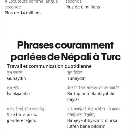
# Locuteurs comme langue
seconde
seconde
Plus de 6 millions
Plus de 14 millions
Phrases couramment
parlées de Népali à Turc
Slide 1 of 6
Travail et communication quotidienne
S
शुभ प्रभात
शुभ दिउँसो
न
Günaydın
Tünaydın
M
शुभ साँझ
के हामी बैठक तालिका बनाउन सक्छौं?
म
İyi akşamlar
Bir toplantı planlayabilir
miyiz?
श
म तपाईंलाई इमेल पठाउनेछु।
यदि तपाईलाई केहि चाहिन्छ भने कृपया
G
Size bir e-posta
मलाई थाहा दिनुहोस्
त
göndereceğim.
Bir şeye ihtiyacınız olursa
R
lütfen bana bildirin