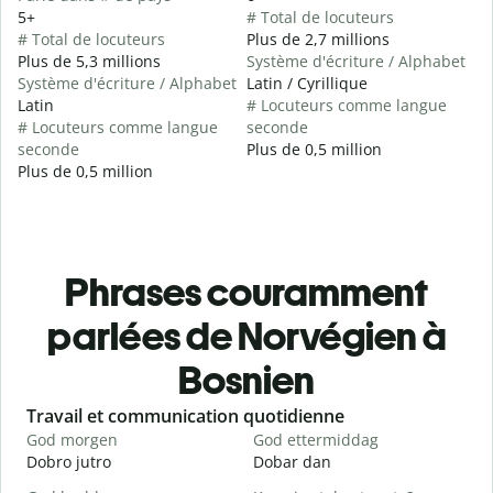
5+
# Total de locuteurs
# Total de locuteurs
Plus de 2,7 millions
Plus de 5,3 millions
Système d'écriture / Alphabet
Système d'écriture / Alphabet
Latin / Cyrillique
Latin
# Locuteurs comme langue
# Locuteurs comme langue
seconde
seconde
Plus de 0,5 million
Plus de 0,5 million
Phrases couramment
parlées de Norvégien à
Bosnien
Slide 1 of 6
Travail et communication quotidienne
S
God morgen
God ettermiddag
H
Dobro jutro
Dobar dan
Z