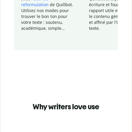
reformulation
de Quillbot.
écriture et fournit un
Utilisez nos modes pour
rapport
utile et détail
trouver le bon ton pour
le contenu généré
par
votre texte : soutenu,
et affiné par l'IA dans
académique, simple...
texte.
Why writers love use