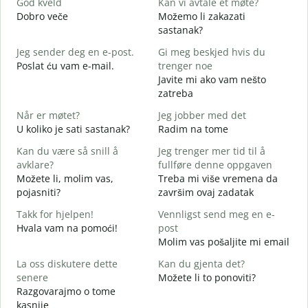
God kveld
Kan vi avtale et møte?
J
Dobro veče
Možemo li zakazati
M
sastanak?
G
Jeg sender deg en e-post.
Gi meg beskjed hvis du
D
Poslat ću vam e-mail.
trenger noe
D
Javite mi ako vam nešto
zatreba
J
Når er møtet?
Jeg jobber med det
D
U koliko je sati sastanak?
Radim na tome
A
Kan du være så snill å
Jeg trenger mer tid til å
D
avklare?
fullføre denne oppgaven
Možete li, molim vas,
Treba mi više vremena da
H
pojasniti?
završim ovaj zadatak
h
G
Takk for hjelpen!
Vennligst send meg en e-
Hvala vam na pomoći!
post
Molim vas pošaljite mi email
La oss diskutere dette
Kan du gjenta det?
senere
Možete li to ponoviti?
Razgovarajmo o tome
kasnije