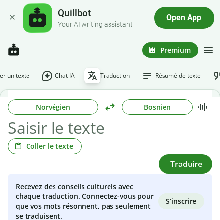
Quillbot
Open App
Your AI writing assistant
Premium
r un texte
Chat IA
Traduction
Résumé de texte
Norvégien
Bosnien
Coller le texte
Traduire
Recevez des conseils culturels avec
chaque traduction. Connectez-vous pour
S’inscrire
que vos mots résonnent, pas seulement
se traduisent.