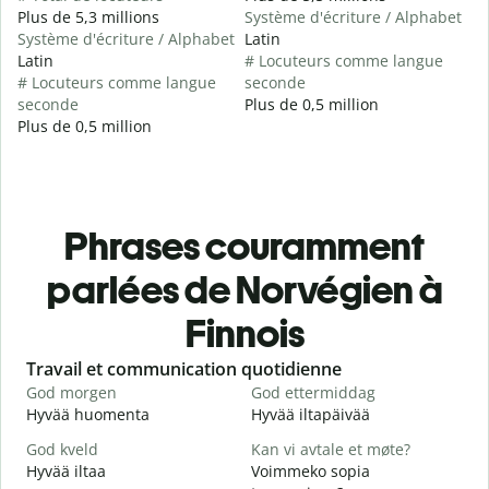
Plus de 5,3 millions
Système d'écriture / Alphabet
Système d'écriture / Alphabet
Latin
Latin
# Locuteurs comme langue
# Locuteurs comme langue
seconde
seconde
Plus de 0,5 million
Plus de 0,5 million
Phrases couramment
parlées de Norvégien à
Finnois
Slide 1 of 6
Travail et communication quotidienne
S
God morgen
God ettermiddag
H
Hyvää huomenta
Hyvää iltapäivää
H
God kveld
Kan vi avtale et møte?
J
Hyvää iltaa
Voimmeko sopia
N