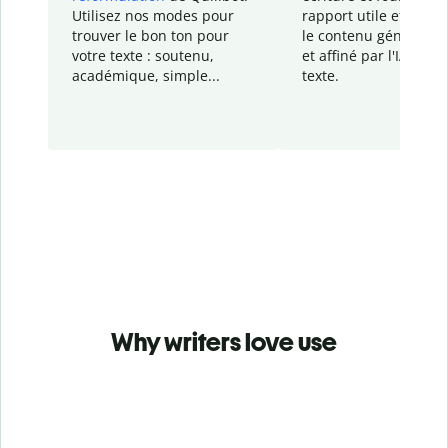
Utilisez nos modes pour
rapport
utile et détail
trouver le bon ton pour
le contenu généré
par
votre texte : soutenu,
et affiné par l'IA dans
académique, simple...
texte.
Why writers love use