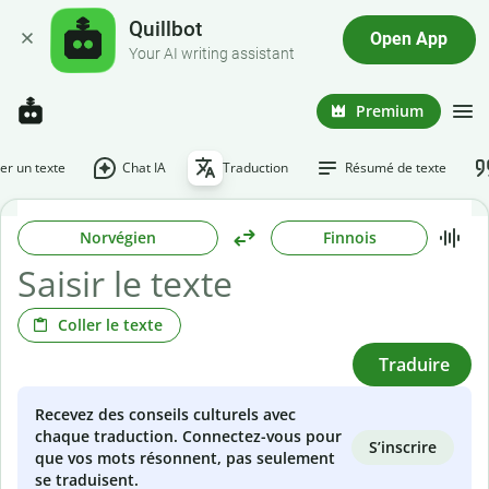
Quillbot
Open App
Your AI writing assistant
Premium
r un texte
Chat IA
Traduction
Résumé de texte
Norvégien
Finnois
Coller le texte
Traduire
Recevez des conseils culturels avec
chaque traduction. Connectez-vous pour
S’inscrire
que vos mots résonnent, pas seulement
se traduisent.