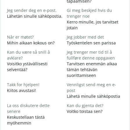
tapaamisen?
G
Jeg sender deg en e-post.
Gi meg beskjed hvis du
H
Lähetän sinulle sähköpostia.
trenger noe
i
Kerro minulle, jos tarvitset
D
jotain
T
Når er møtet?
Jeg jobber med det
J
Mihin aikaan kokous on?
Työskentelen sen parissa
K
Kan du være så snill å
Jeg trenger mer tid til å
A
avklare?
fullføre denne oppgaven
H
Voisitko ystävällisesti
Tarvitsen enemmän aikaa
selventää?
tämän tehtävän
H
suorittamiseen
h
M
Takk for hjelpen!
Vennligst send meg en e-
Kiitos avustasi!
post
Lähetä minulle sähköpostia
La oss diskutere dette
Kan du gjenta det?
senere
Voitko toistaa sen?
Keskustellaan tästä
myöhemmin