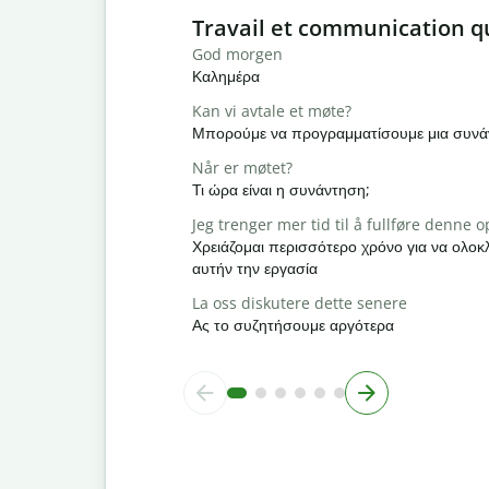
Slide 1 of 6
Travail et communication q
God morgen
Καλημέρα
Kan vi avtale et møte?
Μπορούμε να προγραμματίσουμε μια συνά
Når er møtet?
Τι ώρα είναι η συνάντηση;
Jeg trenger mer tid til å fullføre denne
Χρειάζομαι περισσότερο χρόνο για να ολ
αυτήν την εργασία
La oss diskutere dette senere
Ας το συζητήσουμε αργότερα