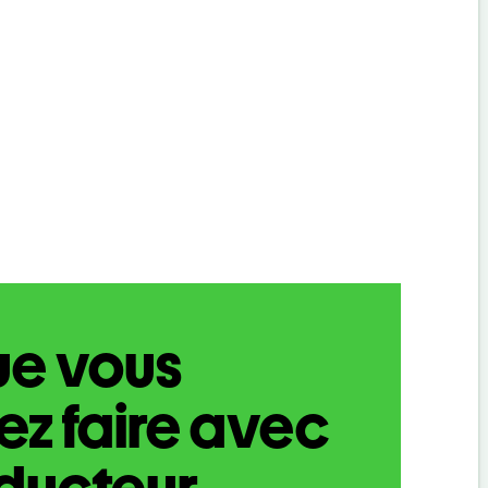
ue vous
z faire avec
aducteur