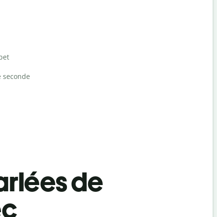
bet
e seconde
rlées de
ec