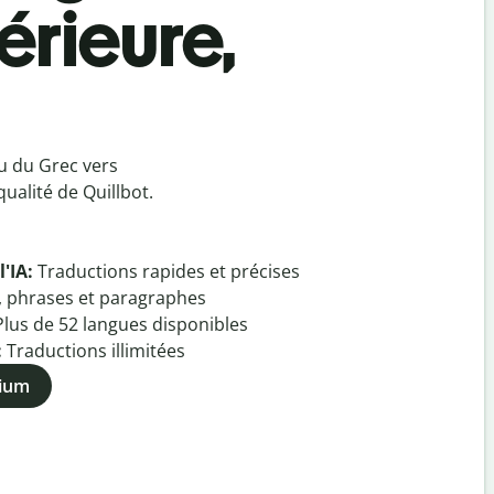
érieure,
u du Grec vers
ualité de Quillbot.
l'IA:
Traductions rapides et précises
, phrases et paragraphes
Plus de
52
langues disponibles
:
Traductions illimitées
mium