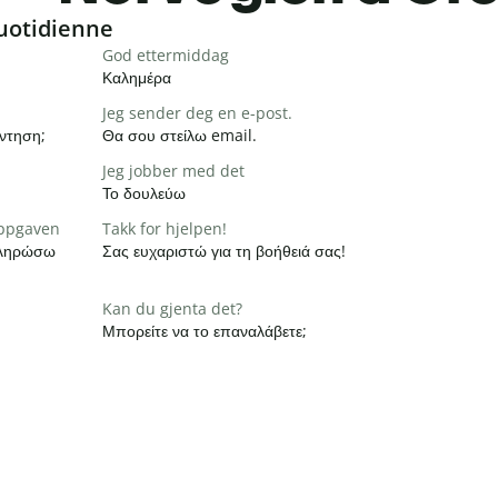
uotidienne
God ettermiddag
Καλημέρα
Jeg sender deg en e-post.
ντηση;
Θα σου στείλω email.
Jeg jobber med det
Το δουλεύω
 oppgaven
Takk for hjelpen!
οκληρώσω
Σας ευχαριστώ για τη βοήθειά σας!
Kan du gjenta det?
Μπορείτε να το επαναλάβετε;