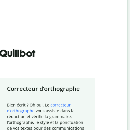
Quillbot
Correcteur d
’
orthographe
Résumer
Bien écrit ? Oh oui. Le
correcteur
Besoin de r
d
’
orthographe
vous assiste dans la
simplifier v
rédaction et vérifie la grammaire,
vos travaux
l
’
orthographe, le style et la ponctuation
résumé de t
de vos textes pour des communications
tâche et vo