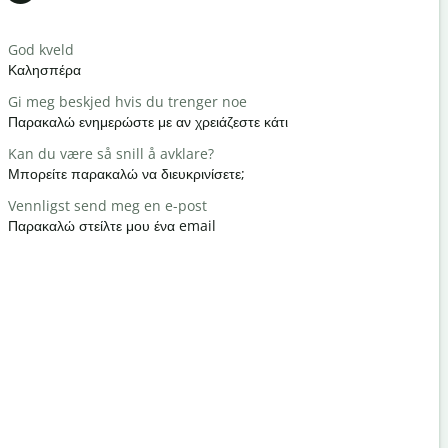
Salutat
God kveld
Hei / Hei
Καλησπέρα
Γεια / Γεια
Gi meg beskjed hvis du trenger noe
Hvordan h
Παρακαλώ ενημερώστε με αν χρειάζεστε κάτι
Τι κάνετε;
Kan du være så snill å avklare?
Du er vel
Μπορείτε παρακαλώ να διευκρινίσετε;
Καλώς ήρθ
Vennligst send meg en e-post
Unnskyld 
Παρακαλώ στείλτε μου ένα email
Με συγχωρε
Hvor er de
Πού είναι τ