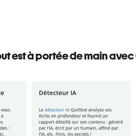
ut est à portée de main avec 
te
Détecteur IA
 vous
Le
détecteur IA
Quillbot analyse vos
 à
écrits en profondeur et fournit un
es
rapport
détaillé sur son contenu : généré
des :
par l
’
IA, écrit par un humain, affiné par
tc.
l
’
IA, etc. Finis, les secrets !