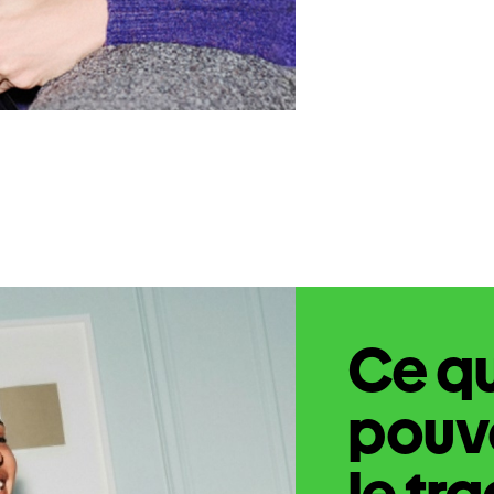
Ce q
pouve
le tr