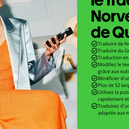
Norv
de Qu
Traduire de N
Traduire du G
Traduction en 
Modifiez le te
grâce aux outi
Bénéficier d'u
Plus de 52 lan
Utilisez la pui
rapidement et
Traduisez d'un
adaptée aux m