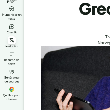
plagiat
Grec
Humaniser un
texte
Chat IA
Tr
Norvég
Traduction
Résumé de
texte
Générateur
de sources
Quillbot pour
Chrome