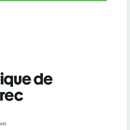
tique de
Grec
ue)