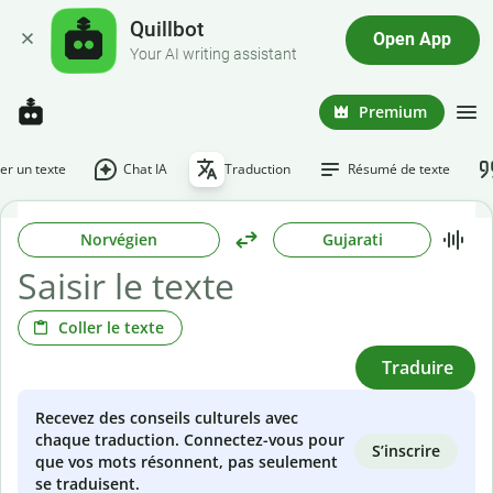
Quillbot
Open App
Your AI writing assistant
Premium
r un texte
Chat IA
Traduction
Résumé de texte
Norvégien
Gujarati
Coller le texte
Traduire
Recevez des conseils culturels avec
chaque traduction. Connectez-vous pour
S’inscrire
que vos mots résonnent, pas seulement
se traduisent.