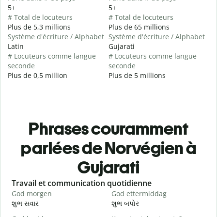
5+
5+
# Total de locuteurs
# Total de locuteurs
Plus de 5,3 millions
Plus de 65 millions
Système d'écriture / Alphabet
Système d'écriture / Alphabet
Latin
Gujarati
# Locuteurs comme langue
# Locuteurs comme langue
seconde
seconde
Plus de 0,5 million
Plus de 5 millions
Phrases couramment
parlées de Norvégien à
Gujarati
Slide 1 of 6
Travail et communication quotidienne
S
God morgen
God ettermiddag
H
શુભ સવાર
શુભ બપોર
હ