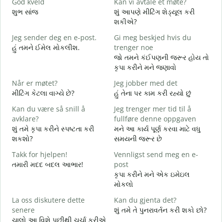
God kveld
Kan vi avtale et møte?
J
શુભ સાંજ
શું આપણે મીટિંગ શેડ્યૂલ કરી
મ
શકીએ?
G
Jeg sender deg en e-post.
Gi meg beskjed hvis du
શ
હું તમને ઈમેલ મોકલીશ.
trenger noe
D
જો તમને કંઈપણની જરૂર હોય તો
ત
કૃપા કરીને મને જણાવો
J
Når er møtet?
Jeg jobber med det
હ
મીટિંગ કેટલા વાગ્યે છે?
હું તેના પર કામ કરી રહ્યો છું
A
Kan du være så snill å
Jeg trenger mer tid til å
ગ
avklare?
fullføre denne oppgaven
શું તમે કૃપા કરીને સ્પષ્ટતા કરી
મને આ કાર્ય પૂર્ણ કરવા માટે વધુ
H
શકશો?
સમયની જરૂર છે
h
સ
Takk for hjelpen!
Vennligst send meg en e-
તમારી મદદ બદલ આભાર!
post
કૃપા કરીને મને એક ઇમેઇલ
મોકલો
La oss diskutere dette
Kan du gjenta det?
senere
શું તમે તે પુનરાવર્તન કરી શકો છો?
ચાલો આ વિશે પછીથી ચર્ચા કરીએ