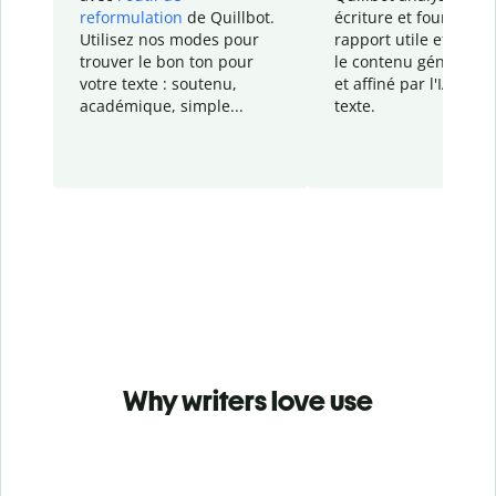
reformulation
de Quillbot.
écriture et fournit un
Utilisez nos modes pour
rapport
utile et détail
trouver le bon ton pour
le contenu généré
par
votre texte : soutenu,
et affiné par l'IA dans
académique, simple...
texte.
Why writers love use