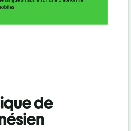
obiles
tique de
nésien