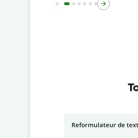
To
Slide 1 of 7
Reformulateur de tex