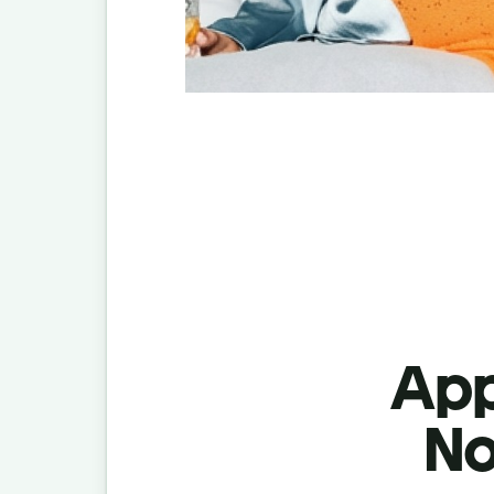
App
No