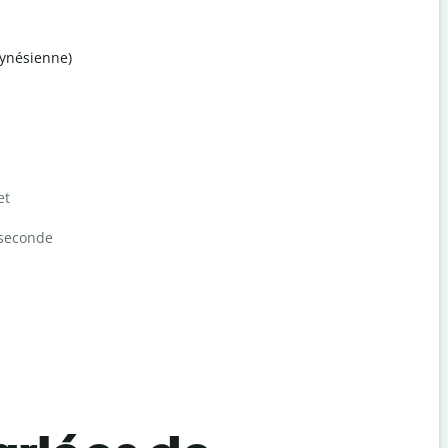
ynésienne)
et
seconde