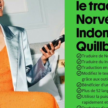
le tr
Norv
Indon
Quill
Traduire de N
Traduire du I
Traduction en 
Modifiez le te
grâce aux outi
Bénéficier d'u
Plus de 52 lan
Utilisez la pui
rapidement et
Traduisez d'un