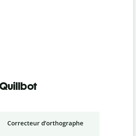
Quillbot
Correcteur d
’
orthographe
Résumer