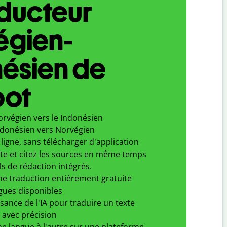
aducteur
égien-
ésien de
bot
orvégien vers le Indonésien
ndonésien vers Norvégien
ligne, sans télécharger d'application
xte et citez les sources en même temps
ls de rédaction intégrés.
ne traduction entièrement gratuite
gues disponibles
ssance de l'IA pour traduire un texte
 avec précision
e langue à l'autre sur une plateforme