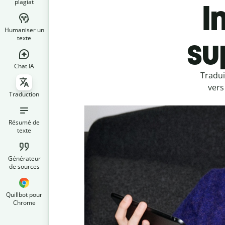
plagiat
I
Humaniser un
su
texte
Chat IA
Tradui
vers
Traduction
Résumé de
texte
Générateur
de sources
Quillbot pour
Chrome