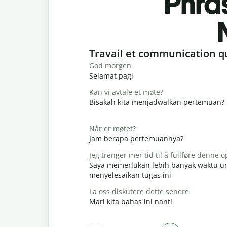
Phra
Slide 1 of 6
Travail et communication q
God morgen
Selamat pagi
Kan vi avtale et møte?
Bisakah kita menjadwalkan pertemuan?
Når er møtet?
Jam berapa pertemuannya?
Jeg trenger mer tid til å fullføre denne
Saya memerlukan lebih banyak waktu u
menyelesaikan tugas ini
La oss diskutere dette senere
Mari kita bahas ini nanti