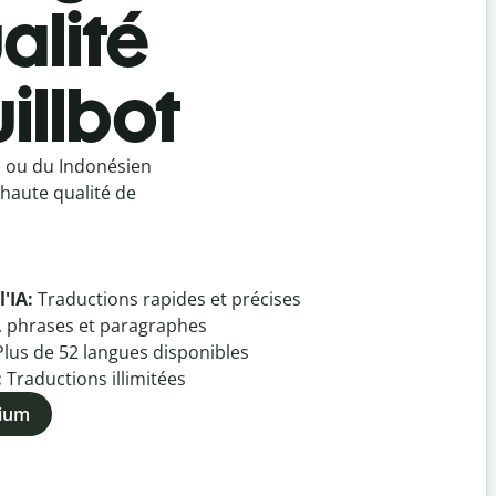
alité
illbot
n ou du Indonésien
haute qualité de
l'IA:
Traductions rapides et précises
, phrases et paragraphes
Plus de
52
langues disponibles
:
Traductions illimitées
mium