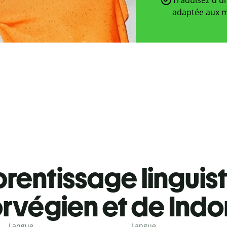
adaptée aux m
rentissage linguis
rvégien et de Indo
Langue
Langue