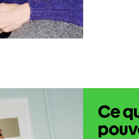
Ce q
pouve