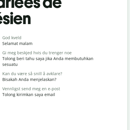
rlées de
ésien
Salutat
God kveld
Hei / Hei
Selamat malam
Halo / Hai
Gi meg beskjed hvis du trenger noe
Hvordan h
Tolong beri tahu saya jika Anda membutuhkan
Apa kabar
sesuatu
Du er vel
Kan du være så snill å avklare?
Terima kas
Bisakah Anda menjelaskan?
Unnskyld 
Vennligst send meg en e-post
Permisi / 
Tolong kirimkan saya email
Hvor er de
Dimana hot