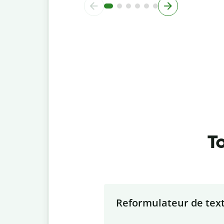
To
Slide 1 of 7
Reformulateur de tex