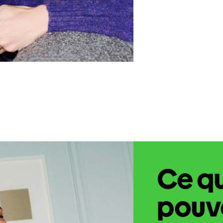
Ce q
pouve