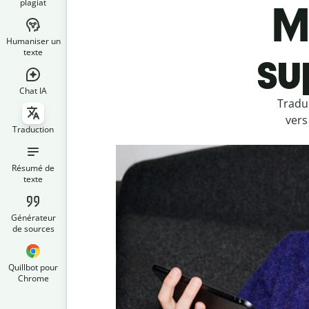
plagiat
M
Humaniser un
su
texte
Chat IA
Tradu
vers
Traduction
Résumé de
texte
Générateur
de sources
Quillbot pour
Chrome