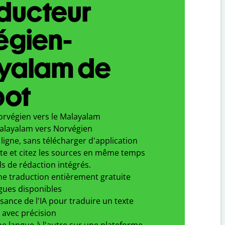
aducteur
égien-
yalam de
bot
orvégien vers le Malayalam
alayalam vers Norvégien
ligne, sans télécharger d'application
xte et citez les sources en même temps
ls de rédaction intégrés.
ne traduction entièrement gratuite
gues disponibles
ssance de l'IA pour traduire un texte
 avec précision
e langue à l'autre sur une plateforme