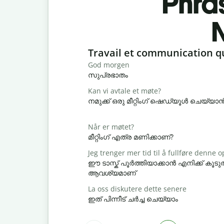
Phra
Slide 1 of 6
Travail et communication q
God morgen
സുപ്രഭാതം
Kan vi avtale et møte?
നമുക്ക് ഒരു മീറ്റിംഗ് ഷെഡ്യൂൾ ചെയ്യ
Når er møtet?
മീറ്റിംഗ് എത്ര മണിക്കാണ്?
Jeg trenger mer tid til å fullføre denne
ഈ ടാസ്ക് പൂർത്തിയാക്കാൻ എനിക്ക് ക
ആവശ്യമാണ്
La oss diskutere dette senere
ഇത് പിന്നീട് ചർച്ച ചെയ്യാം