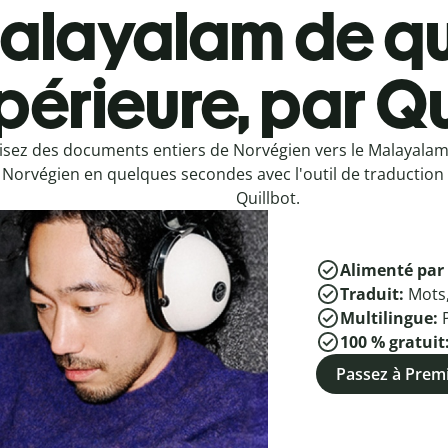
alayalam de qu
périeure, par Qu
isez des documents entiers de Norvégien vers le Malayala
 Norvégien en quelques secondes avec l'outil de traduction 
Quillbot.
Alimenté par 
Traduit:
Mots
Multilingue:
100 % gratuit
Passez à Pre