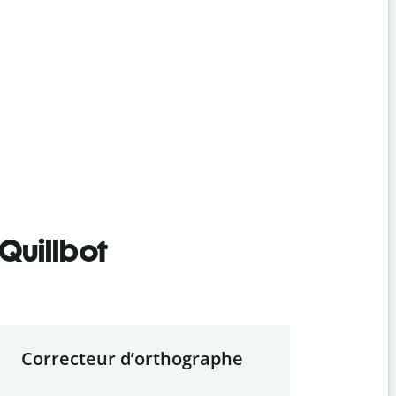
Quillbot
Correcteur d
’
orthographe
Résumer