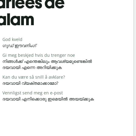
rlées de
yalam
Salutat
God kveld
Hei / Hei
ഗുഡ് ഈവനിംഗ്
ഹലോ / ഹ
Gi meg beskjed hvis du trenger noe
Hvordan h
നിങ്ങൾക്ക് എന്തെങ്കിലും ആവശ്യമുണ്ടെങ്കിൽ
സുഖമാണേ
ദയവായി എന്നെ അറിയിക്കുക
Du er vel
Kan du være så snill å avklare?
നിനക്ക് സ
ദയവായി വ്യക്തമാക്കാമോ?
Unnskyld 
Vennligst send meg en e-post
ക്ഷമിക്കണം
ദയവായി എനിക്കൊരു ഇമെയിൽ അയയ്ക്കുക
Hvor er de
അടുത്തെവി