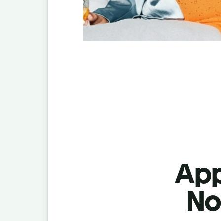
App
No