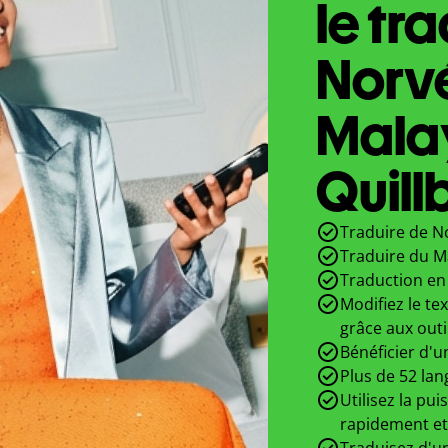
le tr
Norv
Mala
Quill
Traduire de N
Traduire du M
Traduction en 
Modifiez le te
grâce aux outi
Bénéficier d'u
Plus de 52 lan
Utilisez la pui
rapidement et
Traduisez d'un