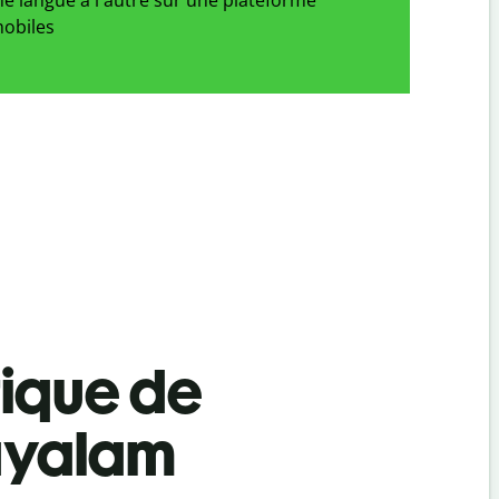
obiles
tique de
ayalam