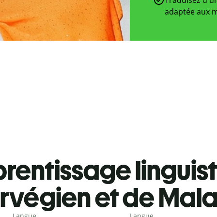
adaptée aux m
rentissage linguis
rvégien et de Mal
Langue
Langue