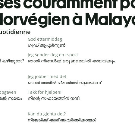
ses couramment pa
Norvégien à Mala
uotidienne
God ettermiddag
ഗുഡ് ആഫ്റ്റർനൂൺ
Jeg sender deg en e-post.
ാൻ കഴിയുമോ?
ഞാൻ നിങ്ങൾക്ക് ഒരു ഇമെയിൽ അയയ്ക്കും.
Jeg jobber med det
ഞാൻ അതിൽ പ്രവർത്തിക്കുകയാണ്
 oppgaven
Takk for hjelpen!
ൂടുതൽ സമയം
നിന്റെ സഹായത്തിന് നന്ദി!
Kan du gjenta det?
നിങ്ങൾക്ക് അത് ആവർത്തിക്കാമോ?