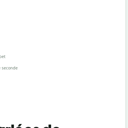
bet
e seconde