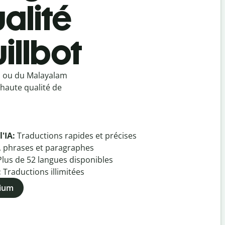
alité
illbot
m ou du Malayalam
haute qualité de
l'IA:
Traductions rapides et précises
, phrases et paragraphes
Plus de
52
langues disponibles
:
Traductions illimitées
mium