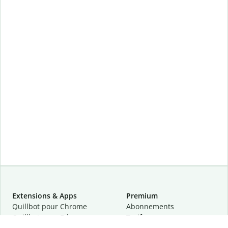
Extensions & Apps
Premium
Quillbot pour Chrome
Abonnements
Quillbot pour Edge
Tarifs
Quillbot pour Safari
Pour les entreprises