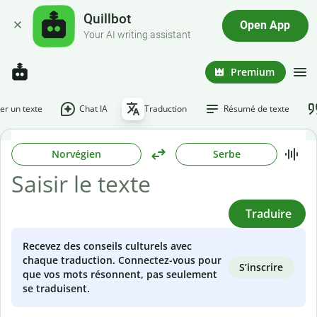
Quillbot
Open App
Your AI writing assistant
Premium
r un texte
Chat IA
Traduction
Résumé de texte
Norvégien
Serbe
Traduire
Recevez des conseils culturels avec
chaque traduction. Connectez-vous pour
S’inscrire
que vos mots résonnent, pas seulement
se traduisent.