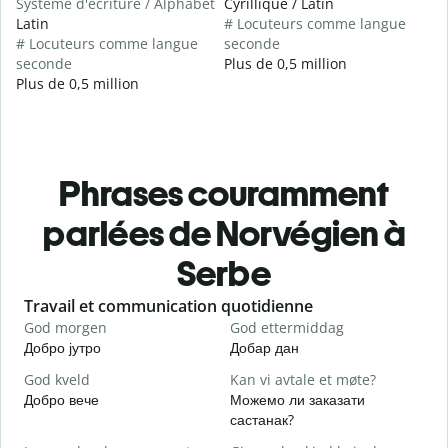
Système d'écriture / Alphabet
Cyrillique / Latin
Latin
# Locuteurs comme langue
# Locuteurs comme langue
seconde
seconde
Plus de 0,5 million
Plus de 0,5 million
Phrases couramment
parlées de Norvégien à
Serbe
Slide 1 of 6
Travail et communication quotidienne
S
God morgen
God ettermiddag
H
Добро јутро
Добар дан
З
God kveld
Kan vi avtale et møte?
J
Добро вече
Можемо ли заказати
З
састанак?
G