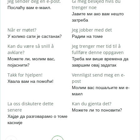
Jeg sender deg en e-post.
Gi meg beskjed hvis du
Д
Послаћу вам е-маил.
trenger noe
D
Јавите ми ако вам нешто
Н
затреба
J
Når er møtet?
Jeg jobber med det
Д
У колико сати је састанак?
Радим на томе
A
Kan du være så snill å
Jeg trenger mer tid til å
avklare?
fullføre denne oppgaven
Можете ли, молим вас,
Треба ми више времена да
појаснити?
завршим овај задатак
H
h
Takk for hjelpen!
Vennligst send meg en e-
Г
Хвала вам на помоћи!
post
Молим вас пошаљите ми е-
маил
La oss diskutere dette
Kan du gjenta det?
senere
Можете ли то поновити?
Хајде да разговарамо о томе
касније