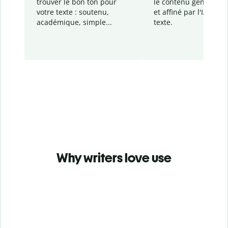
trouver le bon ton pour
le contenu généré
par
votre texte : soutenu,
et affiné par l'IA dans
académique, simple...
texte.
Why writers love use