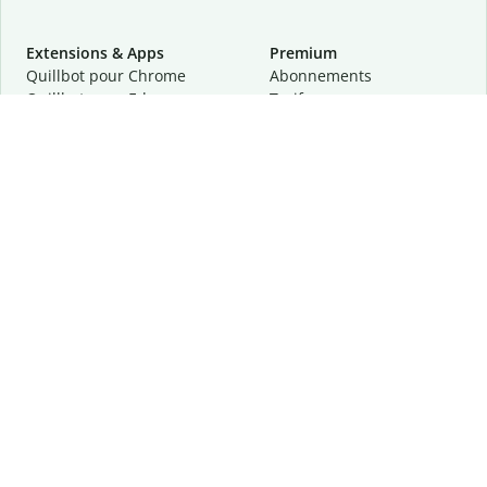
Extensions & Apps
Premium
Quillbot pour Chrome
Abonnements
Quillbot pour Edge
Tarifs
Quillbot pour Safari
Pour les entreprises
Quillbot pour Android
Affiliation
Quillbot
pour
iOS
Demander une démo
Quillbot pour Windows
Quillbot pour macOS
Quillbot pour Word
Outils
Entreprise
Outils de rédaction
À propos
Correction linguistique
Confidentialité
Citation et originalité
Carrière
Outils d'IA
Centre d'aide
Outils PDF
Contactez-nous
Outils d'image
Ressources
Autres outils
Outils PDF