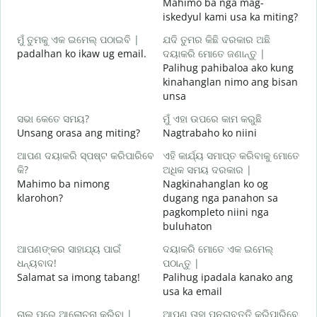
Mahimo ba nga mag-
ଶ
iskedyul kami usa ka miting?
M
ମୁଁ ତୁମକୁ ଏକ ଇମେଲ୍ ପଠାଇବି |
ଯଦି ତୁମର କିଛି ଦରକାର ଅଛି
g
padalhan ko ikaw ug email.
ଦୟାକରି ମୋତେ ଜଣାନ୍ତୁ |
Palihug pahibaloa ako kung
G
kinahanglan nimo ang bisan
unsa
ହ
O
ସଭା କେତେ ସମୟ?
ମୁଁ ଏହା ଉପରେ କାମ କରୁଛି
Unsang orasa ang miting?
Nagtrabaho ko niini
ବ
ଆପଣ ଦୟାକରି ସ୍ପଷ୍ଟ କରିପାରିବେ
ଏହି କାର୍ଯ୍ୟ ସମାପ୍ତ କରିବାକୁ ମୋତେ
କି?
ଅଧିକ ସମୟ ଦରକାର |
Mahimo ba nimong
Nagkinahanglan ko og
ନ
klarohon?
dugang nga panahon sa
A
pagkompleto niini nga
h
buluhaton
ଆପଣଙ୍କର ସାହାଯ୍ୟ ପାଇଁ
ଦୟାକରି ମୋତେ ଏକ ଇମେଲ୍
ଧନ୍ୟବାଦ!
ପଠାନ୍ତୁ |
Salamat sa imong tabang!
Palihug ipadala kanako ang
usa ka email
ଚାଲ ପରେ ଆଲୋଚନା କରିବା |
ଆପଣ ତାହା ପୁନରାବୃତ୍ତି କରିପାରିବେ