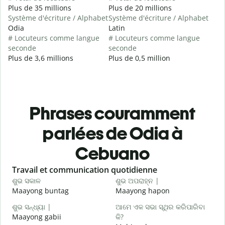
Plus de 35 millions
Plus de 20 millions
Système d'écriture / Alphabet
Système d'écriture / Alphabet
Odia
Latin
# Locuteurs comme langue
# Locuteurs comme langue
seconde
seconde
Plus de 3,6 millions
Plus de 0,5 million
Phrases couramment
parlées de Odia à
Cebuano
Slide 1 of 6
Travail et communication quotidienne
S
ଶୁଭ ସକାଳ
ଶୁଭ ଅପରାହ୍ନ |
ନ
Maayong buntag
Maayong hapon
H
ଶୁଭ ସନ୍ଧ୍ୟା |
ଆମେ ଏକ ସଭା ସ୍ଥିର କରିପାରିବା
ମ
Maayong gabii
କି?
A