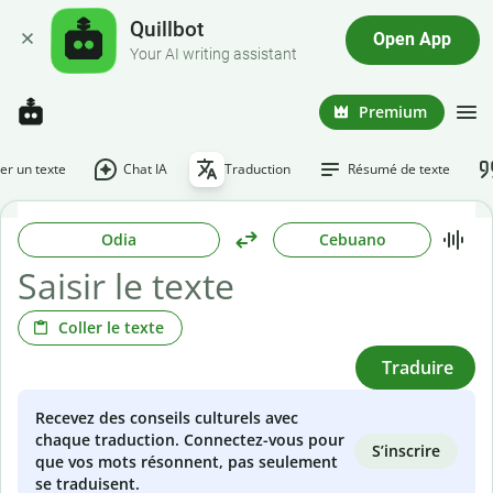
Quillbot
Open App
Your AI writing assistant
Premium
r un texte
Chat IA
Traduction
Résumé de texte
Odia
Cebuano
Coller le texte
Traduire
Recevez des conseils culturels avec
chaque traduction. Connectez-vous pour
S’inscrire
que vos mots résonnent, pas seulement
se traduisent.