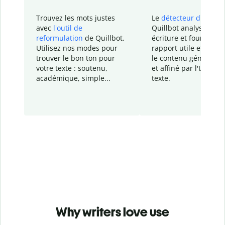
Trouvez les mots justes
Le
détecteur d'IA
de
avec
l'outil de
Quillbot analyse votr
reformulation
de Quillbot.
écriture et fournit un
Utilisez nos modes pour
rapport
utile et détail
trouver le bon ton pour
le contenu généré
par
votre texte : soutenu,
et affiné par l'IA dans
académique, simple...
texte.
Why writers love use