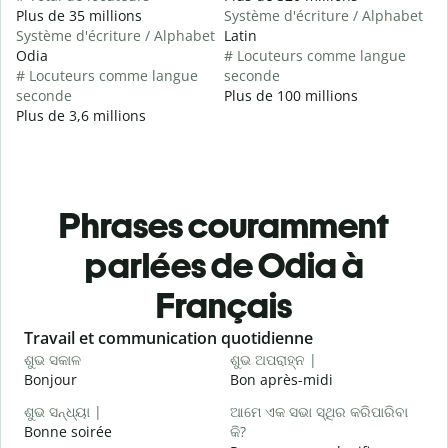
Plus de 35 millions
Système d'écriture / Alphabet
Système d'écriture / Alphabet
Latin
Odia
# Locuteurs comme langue
# Locuteurs comme langue
seconde
seconde
Plus de 100 millions
Plus de 3,6 millions
Phrases couramment
parlées de Odia à
Français
Slide 1 of 6
Travail et communication quotidienne
S
ଶୁଭ ସକାଳ
ଶୁଭ ଅପରାହ୍ନ |
ନ
Bonjour
Bon après-midi
B
ଶୁଭ ସନ୍ଧ୍ୟା |
ଆମେ ଏକ ସଭା ସ୍ଥିର କରିପାରିବା
Bonne soirée
କି?
ମ