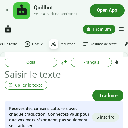
Quillbot
Open App
Your AI writing assistant
Premium
r un texte
Chat IA
Traduction
Résumé de texte
Odia
Français
Coller le texte
Traduire
Recevez des conseils culturels avec
chaque traduction. Connectez-vous pour
S’inscrire
que vos mots résonnent, pas seulement
se traduisent.