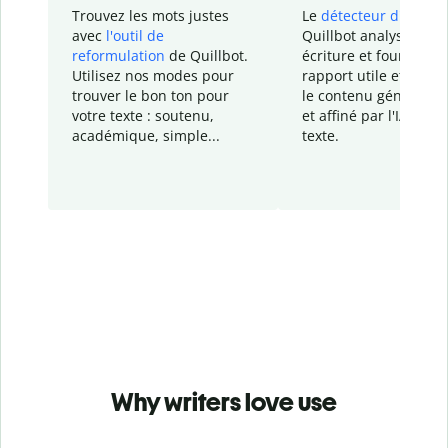
Trouvez les mots justes
Le
détecteur d'IA
de
avec
l'outil de
Quillbot analyse votr
reformulation
de Quillbot.
écriture et fournit un
Utilisez nos modes pour
rapport
utile et détail
trouver le bon ton pour
le contenu généré
par
votre texte : soutenu,
et affiné par l'IA dans
académique, simple...
texte.
Why writers love use