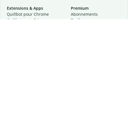
Extensions & Apps
Premium
Quillbot pour Chrome
Abonnements
Quillbot pour Edge
Tarifs
Quillbot pour Safari
Pour les entreprises
Quillbot pour Android
Affiliation
Quillbot
pour
iOS
Demander une démo
Quillbot pour Windows
Quillbot pour macOS
Quillbot pour Word
Outils
Entreprise
Outils de rédaction
À propos
Correction linguistique
Confidentialité
Citation et originalité
Carrière
Outils d'IA
Centre d'aide
Outils PDF
Contactez-nous
Outils d'image
Ressources
Autres outils
Outils PDF
Qui sommes-nous ?