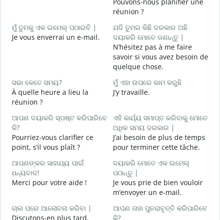
Pouvons-nous planifier une
J
réunion ?
ଶ
ମୁଁ ତୁମକୁ ଏକ ଇମେଲ୍ ପଠାଇବି |
ଯଦି ତୁମର କିଛି ଦରକାର ଅଛି
B
Je vous enverrai un e-mail.
ଦୟାକରି ମୋତେ ଜଣାନ୍ତୁ |
N’hésitez pas à me faire
V
savoir si vous avez besoin de
quelque chose.
ହ
O
ସଭା କେତେ ସମୟ?
ମୁଁ ଏହା ଉପରେ କାମ କରୁଛି
À quelle heure a lieu la
J’y travaille.
ବ
réunion ?
A
ଆପଣ ଦୟାକରି ସ୍ପଷ୍ଟ କରିପାରିବେ
ଏହି କାର୍ଯ୍ୟ ସମାପ୍ତ କରିବାକୁ ମୋତେ
ନ
କି?
ଅଧିକ ସମୟ ଦରକାର |
O
Pourriez-vous clarifier ce
J’ai besoin de plus de temps
?
point, s’il vous plaît ?
pour terminer cette tâche.
ଆପଣଙ୍କର ସାହାଯ୍ୟ ପାଇଁ
ଦୟାକରି ମୋତେ ଏକ ଇମେଲ୍
ଧନ୍ୟବାଦ!
ପଠାନ୍ତୁ |
Merci pour votre aide !
Je vous prie de bien vouloir
m’envoyer un e-mail.
ଚାଲ ପରେ ଆଲୋଚନା କରିବା |
ଆପଣ ତାହା ପୁନରାବୃତ୍ତି କରିପାରିବେ
Discutons-en plus tard.
କି?