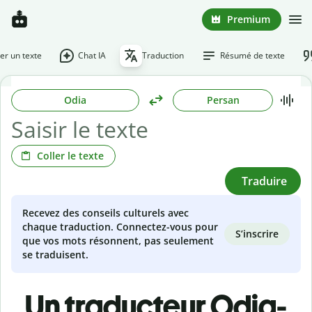
Premium
r un texte
Chat IA
Traduction
Résumé de texte
Odia
Persan
Coller le texte
Traduire
Recevez des conseils culturels avec
chaque traduction. Connectez-vous pour
S’inscrire
que vos mots résonnent, pas seulement
se traduisent.
Un traducteur Odia-