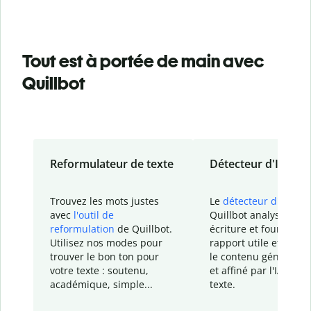
Tout est à portée de main avec
Quillbot
Reformulateur de texte
Détecteur d'IA
Trouvez les mots justes
Le
détecteur d'IA
de
avec
l'outil de
Quillbot analyse votr
reformulation
de Quillbot.
écriture et fournit un
Utilisez nos modes pour
rapport
utile et détail
trouver le bon ton pour
le contenu généré
par
votre texte : soutenu,
et affiné par l'IA dans
académique, simple...
texte.