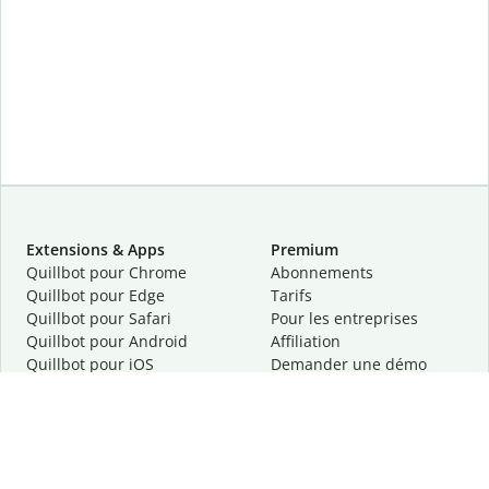
Extensions & Apps
Premium
Quillbot pour Chrome
Abonnements
Quillbot pour Edge
Tarifs
Quillbot pour Safari
Pour les entreprises
Quillbot pour Android
Affiliation
Quillbot
pour
iOS
Demander une démo
Quillbot pour Windows
Quillbot pour macOS
Quillbot pour Word
Outils
Entreprise
Outils de rédaction
À propos