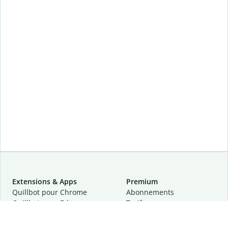
Extensions & Apps
Premium
Quillbot pour Chrome
Abonnements
Quillbot pour Edge
Tarifs
Quillbot pour Safari
Pour les entreprises
Quillbot pour Android
Affiliation