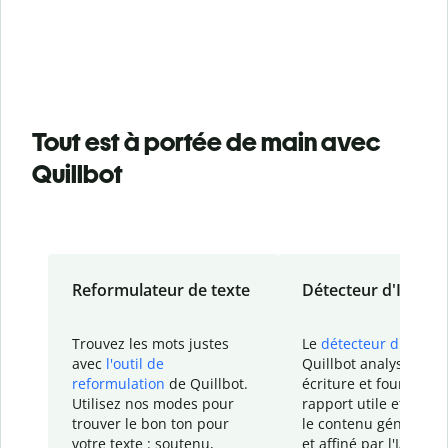
Tout est à portée de main avec
Quillbot
Reformulateur de texte
Détecteur d'IA
Trouvez les mots justes
Le
détecteur d'IA
de
avec
l'outil de
Quillbot analyse votr
reformulation
de Quillbot.
écriture et fournit un
Utilisez nos modes pour
rapport
utile et détail
trouver le bon ton pour
le contenu généré
par
votre texte : soutenu,
et affiné par l'IA dans