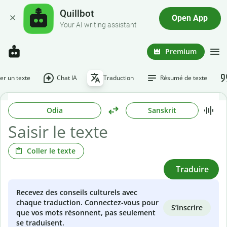
Quillbot
Open App
Your AI writing assistant
Premium
r un texte
Chat IA
Traduction
Résumé de texte
Odia
Sanskrit
Coller le texte
Traduire
Recevez des conseils culturels avec
chaque traduction. Connectez-vous pour
S’inscrire
que vos mots résonnent, pas seulement
se traduisent.