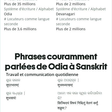
Plus de 35 millions
Plus de 2 millions
Système d'écriture / Alphabet
Système d'écriture / Alphabet
Odia
Devanagari
# Locuteurs comme langue
# Locuteurs comme langue
seconde
seconde
Plus de 3,6 millions
Plus de 2 millions
Phrases couramment
parlées de Odia à Sanskrit
Slide 1 of 6
Travail et communication quotidienne
S
ଶୁଭ ସକାଳ
ଶୁଭ ଅପରାହ୍ନ |
ନ
सुप्रभातम्!
शुभमध्यान्हम्!
न
ଶୁଭ ସନ୍ଧ୍ୟା |
ଆମେ ଏକ ସଭା ସ୍ଥିର କରିପାରିବା
ମ
शुभसायं!
କି?
म
किञ्चिदयं विषयं निश्चितुं मेलनं कर्तुं
शक्नुम:?
ଶ