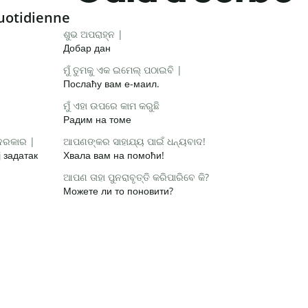
uotidienne
ଶୁଭ ଅପରାହ୍ନ |
Добар дан
ମୁଁ ତୁମକୁ ଏକ ଇମେଲ୍ ପଠାଇବି |
Послаћу вам е-маил.
ମୁଁ ଏହା ଉପରେ କାମ କରୁଛି
Радим на томе
 ଦରକାର |
ଆପଣଙ୍କର ସାହାଯ୍ୟ ପାଇଁ ଧନ୍ୟବାଦ!
 задатак
Хвала вам на помоћи!
ଆପଣ ତାହା ପୁନରାବୃତ୍ତି କରିପାରିବେ କି?
Можете ли то поновити?