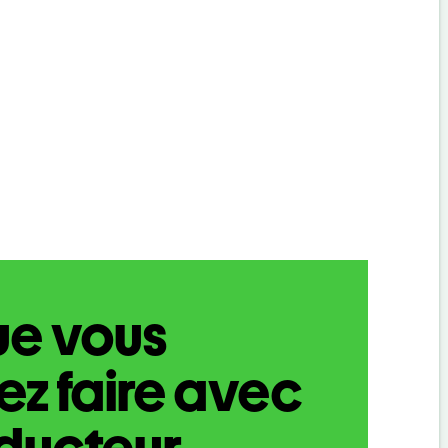
ue vous
z faire avec
aducteur