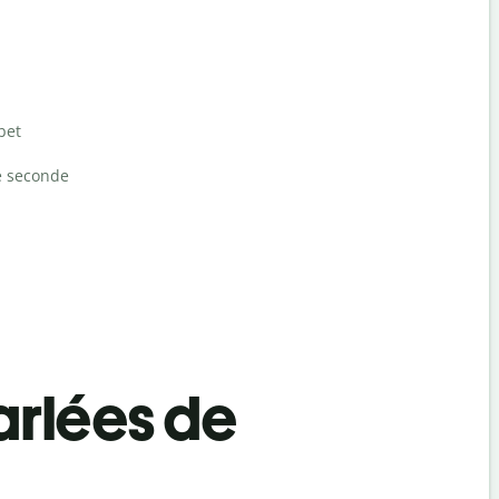
bet
e seconde
rlées de