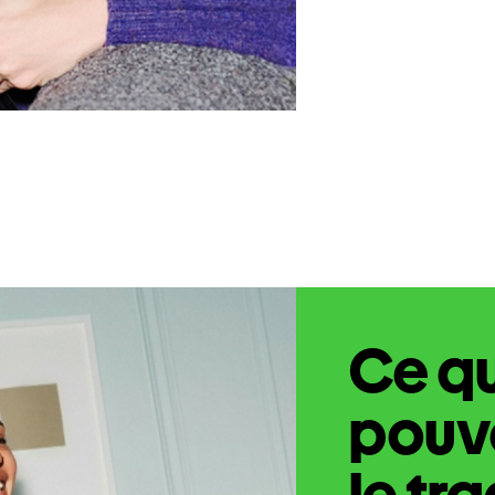
Ce q
pouve
le tr