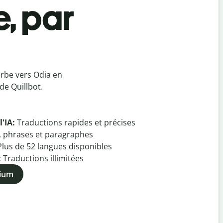
e, par
rbe vers Odia en
de Quillbot.
l'IA:
Traductions rapides et précises
, phrases et paragraphes
Plus de
52
langues disponibles
:
Traductions illimitées
mium