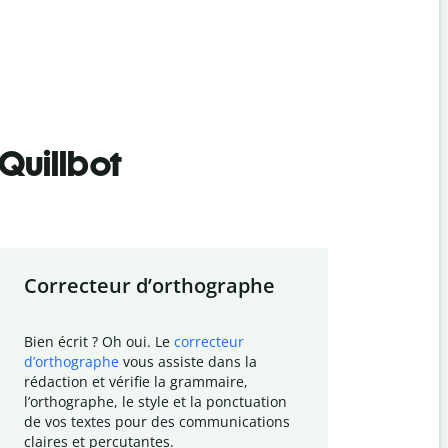
Quillbot
Correcteur d
’
orthographe
Résumer
Bien écrit ? Oh oui. Le
correcteur
Besoin de r
d
’
orthographe
vous assiste dans la
simplifier v
rédaction et vérifie la grammaire,
vos travaux
l
’
orthographe, le style et la ponctuation
résumé de t
de vos textes pour des communications
tâche et vo
claires et percutantes.
claire des 