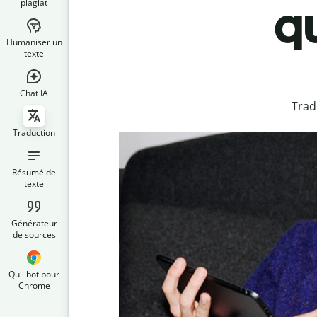
plagiat
qu
Humaniser un
texte
Chat IA
Trad
Traduction
Résumé de
texte
Générateur
de sources
Quillbot pour
Chrome