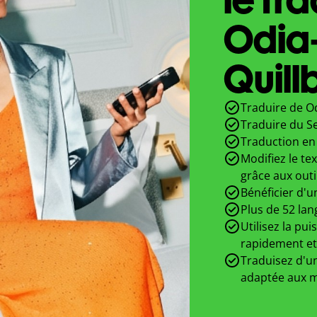
Odia
Quill
Traduire de Od
Traduire du S
Traduction en 
Modifiez le te
grâce aux outi
Bénéficier d'u
Plus de 52 lan
Utilisez la pui
rapidement et
Traduisez d'un
adaptée aux m