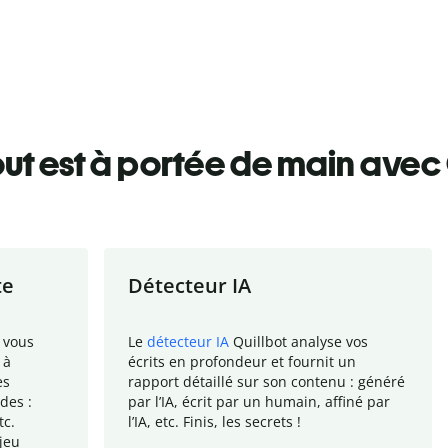
ut est à portée de main avec 
te
Détecteur IA
 vous
Le
détecteur IA
Quillbot analyse vos
 à
écrits en profondeur et fournit un
es
rapport
détaillé sur son contenu : généré
des :
par l
’
IA, écrit par un humain, affiné par
tc.
l
’
IA, etc. Finis, les secrets !
jeu