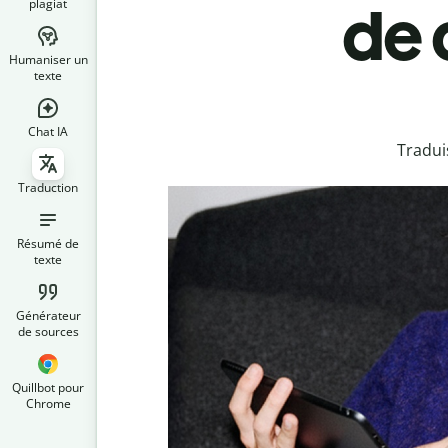
plagiat
de 
Humaniser un
texte
Chat IA
Tradui
Traduction
Résumé de
texte
Générateur
de sources
Quillbot pour
Chrome