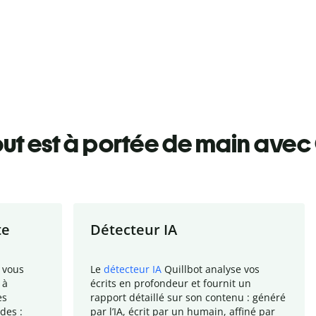
ut est à portée de main avec 
te
Détecteur IA
 vous
Le
détecteur IA
Quillbot analyse vos
 à
écrits en profondeur et fournit un
es
rapport
détaillé sur son contenu : généré
des :
par l
’
IA, écrit par un humain, affiné par