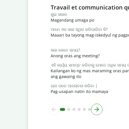
Slide 1 of 6
Travail et communication q
ଶୁଭ ସକାଳ
Magandang umaga po
ଆମେ ଏକ ସଭା ସ୍ଥିର କରିପାରିବା କି?
Maaari ba tayong mag-iskedyul ng pag
ସଭା କେତେ ସମୟ?
Anong oras ang meeting?
ଏହି କାର୍ଯ୍ୟ ସମାପ୍ତ କରିବାକୁ ମୋତେ ଅଧିକ ସମୟ
Kailangan ko ng mas maraming oras par
ang gawaing ito
ଚାଲ ପରେ ଆଲୋଚନା କରିବା |
Pag-usapan natin ito mamaya