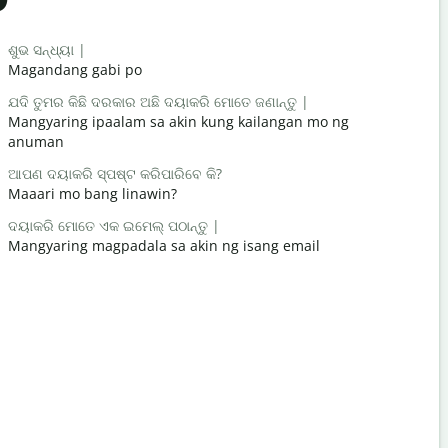
Salutat
ଶୁଭ ସନ୍ଧ୍ୟା |
ନମସ୍କାର / 
Magandang gabi po
Hello / Hi
ଯଦି ତୁମର କିଛି ଦରକାର ଅଛି ଦୟାକରି ମୋତେ ଜଣାନ୍ତୁ |
ଆପଣ କେମିତି
Mangyaring ipaalam sa akin kung kailangan mo ng
kamusta k
anuman
ଆପଣ ସ୍ w
ଆପଣ ଦୟାକରି ସ୍ପଷ୍ଟ କରିପାରିବେ କି?
Bahala ka
Maaari mo bang linawin?
କ୍ଷମା କରିବେ
ଦୟାକରି ମୋତେ ଏକ ଇମେଲ୍ ପଠାନ୍ତୁ |
Paumanhin
Mangyaring magpadala sa akin ng isang email
ନିକଟତମ ହୋ
Saan ang p