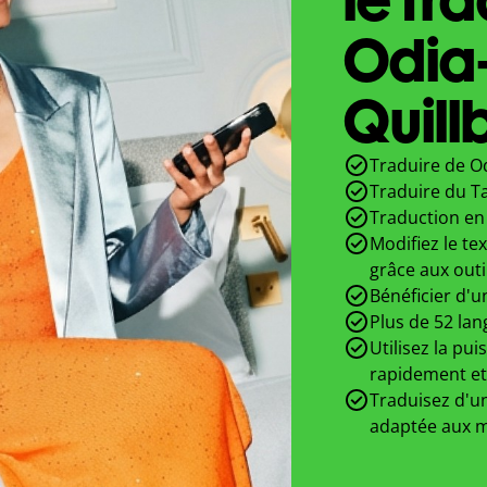
Odia
Quill
Traduire de Od
Traduire du T
Traduction en 
Modifiez le te
grâce aux outi
Bénéficier d'u
Plus de 52 lan
Utilisez la pui
rapidement et
Traduisez d'un
adaptée aux m