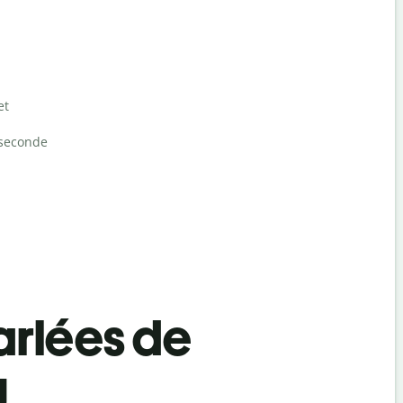
et
seconde
rlées de
g