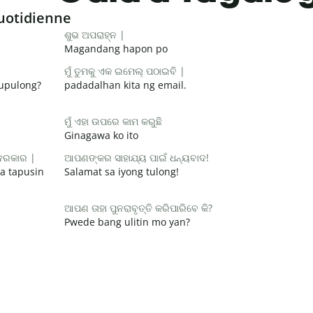
uotidienne
ଶୁଭ ଅପରାହ୍ନ |
Magandang hapon po
ମୁଁ ତୁମକୁ ଏକ ଇମେଲ୍ ପଠାଇବି |
pupulong?
padadalhan kita ng email.
ମୁଁ ଏହା ଉପରେ କାମ କରୁଛି
Ginagawa ko ito
 ଦରକାର |
ଆପଣଙ୍କର ସାହାଯ୍ୟ ପାଇଁ ଧନ୍ୟବାଦ!
a tapusin
Salamat sa iyong tulong!
ଆପଣ ତାହା ପୁନରାବୃତ୍ତି କରିପାରିବେ କି?
Pwede bang ulitin mo yan?