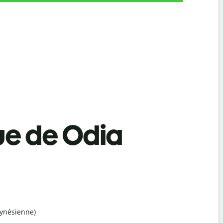
ue de Odia
ynésienne)