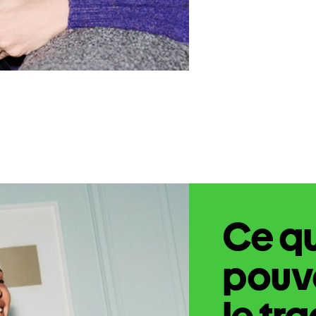
Ce q
pouve
le tr