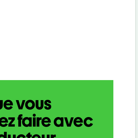
ue vous
z faire avec
aducteur