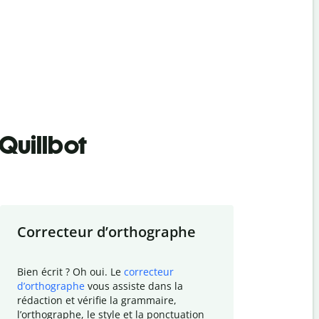
Quillbot
Correcteur d
’
orthographe
Résumer
Bien écrit ? Oh oui. Le
correcteur
Besoin de r
d
’
orthographe
vous assiste dans la
simplifier v
rédaction et vérifie la grammaire,
vos travaux
l
’
orthographe, le style et la ponctuation
résumé de t