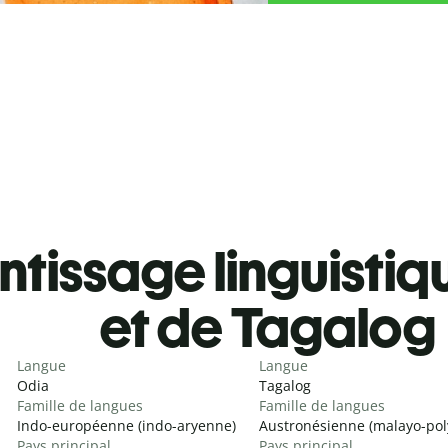
tissage linguistiq
et de Tagalog
Langue
Langue
Odia
Tagalog
Famille de langues
Famille de langues
Indo-européenne (indo-aryenne)
Austronésienne (malayo-pol
Pays principal
Pays principal