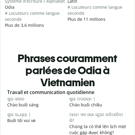
Système d'écriture / Alphabet
Latin
Odia
# Locuteurs comme langue
# Locuteurs comme langue
seconde
seconde
Plus de 11 millions
Plus de 3,6 millions
Phrases couramment
parlées de Odia à
Vietnamien
Slide 1 of 6
Travail et communication quotidienne
S
ଶୁଭ ସକାଳ
ଶୁଭ ଅପରାହ୍ନ |
ନ
Chào buổi sáng
Chào buổi chiều
X
ଶୁଭ ସନ୍ଧ୍ୟା |
ଆମେ ଏକ ସଭା ସ୍ଥିର କରିପାରିବା
ମ
Buổi tối vui vẻ
କି?
T
Chúng ta có thể lên lịch một
ଶ
cuộc gặp được không?