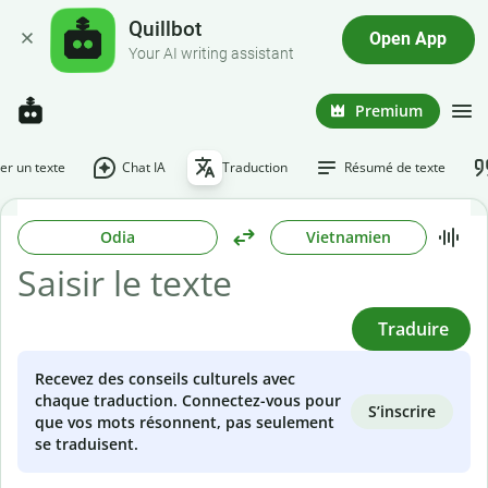
Quillbot
Open App
Your AI writing assistant
Premium
r un texte
Chat IA
Traduction
Résumé de texte
Odia
Vietnamien
Traduire
Recevez des conseils culturels avec
chaque traduction. Connectez-vous pour
S’inscrire
que vos mots résonnent, pas seulement
se traduisent.