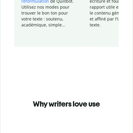
reformulation
de Quillbot.
écriture et fournit un
Utilisez nos modes pour
rapport
utile et détail
trouver le bon ton pour
le contenu généré
par
votre texte : soutenu,
et affiné par l'IA dans
académique, simple...
texte.
Why writers love use