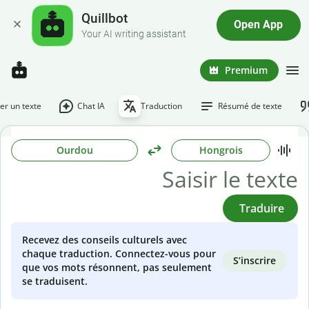
Quillbot
Open App
Your AI writing assistant
Premium
r un texte
Chat IA
Traduction
Résumé de texte
Ourdou
Hongrois
Traduire
Recevez des conseils culturels avec
chaque traduction. Connectez-vous pour
S’inscrire
que vos mots résonnent, pas seulement
se traduisent.