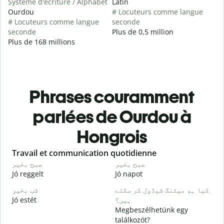
Système d'écriture / Alphabet
Latin
Ourdou
# Locuteurs comme langue
# Locuteurs comme langue
seconde
seconde
Plus de 0,5 million
Plus de 168 millions
Phrases couramment
parlées de Ourdou à
Hongrois
Slide 1 of 6
Travail et communication quotidienne
S
و
صبح بخیر
صبح بخیر
Jó reggelt
Jó napot
H
۔
کیا ہم میٹنگ شیڈول کر سکتے
شب بخیر
Jó estét
ہیں؟
Megbeszélhetünk egy
گ
találkozót?