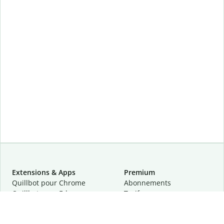
Extensions & Apps
Premium
Quillbot pour Chrome
Abonnements
Quillbot pour Edge
Tarifs
Quillbot pour Safari
Pour les entreprises
Quillbot pour Android
Affiliation