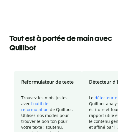
Tout est à portée de main avec
Quillbot
Reformulateur de texte
Détecteur d'IA
Trouvez les mots justes
Le
détecteur d'IA
de
avec
l'outil de
Quillbot analyse votr
reformulation
de Quillbot.
écriture et fournit un
Utilisez nos modes pour
rapport
utile et détail
trouver le bon ton pour
le contenu généré
par
votre texte : soutenu,
et affiné par l'IA dans