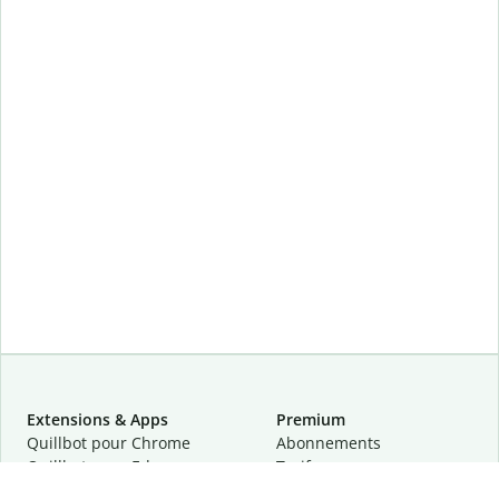
Extensions & Apps
Premium
Quillbot pour Chrome
Abonnements
Quillbot pour Edge
Tarifs
Quillbot pour Safari
Pour les entreprises