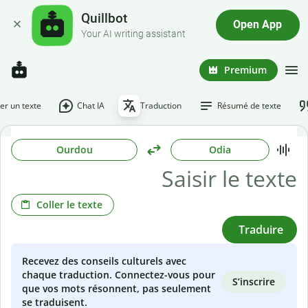
Quillbot
Open App
Your AI writing assistant
Premium
r un texte
Chat IA
Traduction
Résumé de texte
Ourdou
Odia
Coller le texte
Traduire
Recevez des conseils culturels avec
chaque traduction. Connectez-vous pour
S’inscrire
que vos mots résonnent, pas seulement
se traduisent.