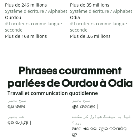
Plus de 246 millions
Plus de 35 millions
Système d'écriture / Alphabet
Système d'écriture / Alphabet
Ourdou
Odia
# Locuteurs comme langue
# Locuteurs comme langue
seconde
seconde
Plus de 168 millions
Plus de 3,6 millions
Phrases couramment
parlées de Ourdou à Odia
Slide 1 of 6
Travail et communication quotidienne
S
و
صبح بخیر
صبح بخیر
ଶୁଭ ସକାଳ
ଶୁଭ ଅପରାହ୍ନ |
ନ
۔
کیا ہم میٹنگ شیڈول کر سکتے
شب بخیر
ଶୁଭ ସନ୍ଧ୍ୟା |
ہیں؟
ମ
ଆମେ ଏକ ସଭା ସ୍ଥିର କରିପାରିବା
گ
କି?
ଶ