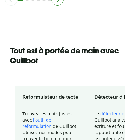
Tout est à portée de main avec
Quillbot
Reformulateur de texte
Détecteur d'IA
Trouvez les mots justes
Le
détecteur d'IA
de
avec
l'outil de
Quillbot analyse votr
reformulation
de Quillbot.
écriture et fournit un
Utilisez nos modes pour
rapport
utile et détail
trouver le bon ton pour
le contenu généré
par