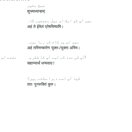
صبح بخیر
शुभमध्यान्हम्!
میں آپ کو ایک ای میل بھیجوں گا۔
अहं ते ईमेलं प्रेषयिष्यामि।
میں اس پر کام کر رہا ہوں۔
अहं तस्मिन्कारेण युक्तः/युक्ता अस्मि।
آپ کی مدد کے لیے آپ کا شکریہ!
مجھے اس 
सहाय्यार्थं धन्यवादः!
کیا آپ اسے دہرا سکتے ہیں؟
ततः पुनरुक्तिं कुरु।