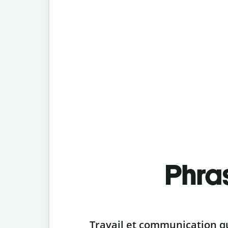
Phra
Slide 1 of 6
Travail et communication q