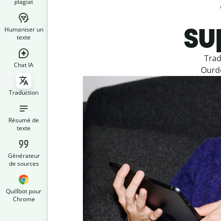
plagiat
su
Humaniser un
texte
Trad
Chat IA
Ourdo
Traduction
Résumé de
texte
Générateur
de sources
Quillbot pour
Chrome