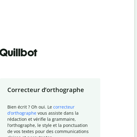
Quillbot
Correcteur d
’
orthographe
Résumer
Bien écrit ? Oh oui. Le
correcteur
Besoin de r
d
’
orthographe
vous assiste dans la
simplifier v
rédaction et vérifie la grammaire,
vos travaux
l
’
orthographe, le style et la ponctuation
résumé de t
de vos textes pour des communications
tâche et vo