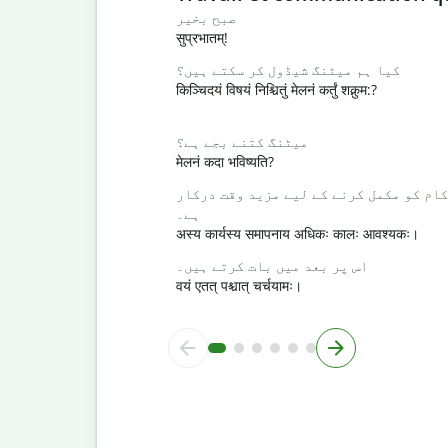
صبح بخیر
सुप्रभातम्!
کیا ہم میٹنگ شیڈول کر سکتے ہیں؟
किञ्चिदयं विषयं निश्चितुं मेलनं कर्तुं शक्नुम:?
میٹنگ کتنے بجے ہے؟
मेलनं कदा भविष्यति?
کام کو مکمل کرنے کے لیے مزید وقت درکار
ہے۔
अस्य कार्यस्य समापनाय अधिकः कालः आवश्यकः।
اس پر بعد میں بات کرتے ہیں۔
वयं एतत् पश्चात् चर्चयामः।