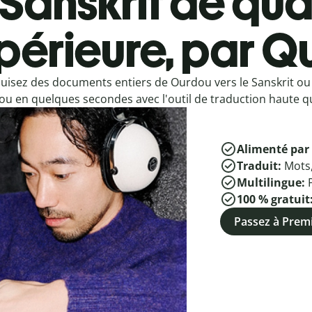
Sanskrit de qua
périeure, par Qu
uisez des documents entiers de Ourdou vers le Sanskrit ou 
u en quelques secondes avec l'outil de traduction haute qua
Alimenté par 
Traduit:
Mots
Multilingue:
100 % gratuit
Passez à Pre