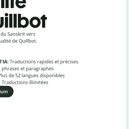
lité
illbot
du Sanskrit vers
lité de Quillbot.
l'IA:
Traductions rapides et précises
, phrases et paragraphes
Plus de
52
langues disponibles
:
Traductions illimitées
mium