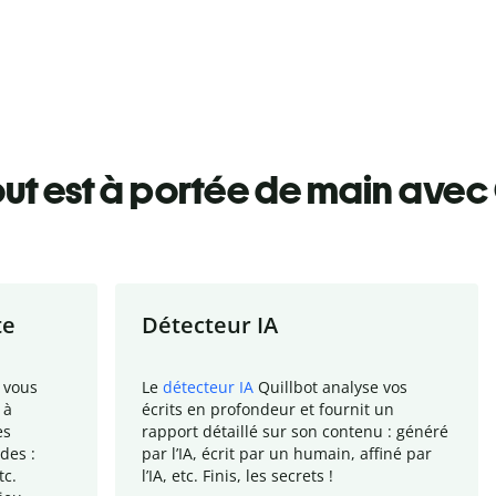
ut est à portée de main avec 
te
Détecteur IA
 vous
Le
détecteur IA
Quillbot analyse vos
 à
écrits en profondeur et fournit un
es
rapport
détaillé sur son contenu : généré
des :
par l
’
IA, écrit par un humain, affiné par
tc.
l
’
IA, etc. Finis, les secrets !