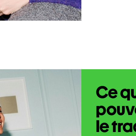
Ce q
pouve
le tr