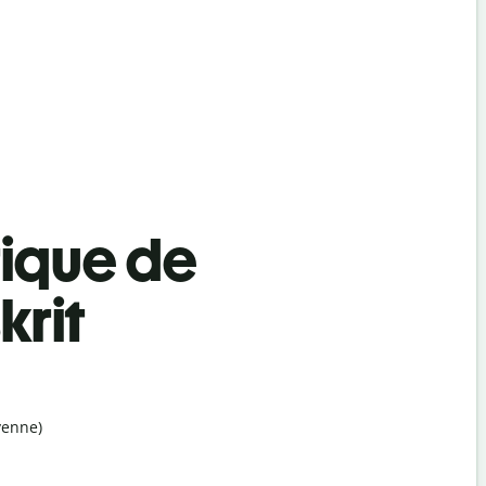
tique de
krit
yenne)