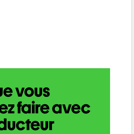
ue vous
z faire avec
aducteur