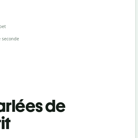
bet
e seconde
rlées de
it
Salutat